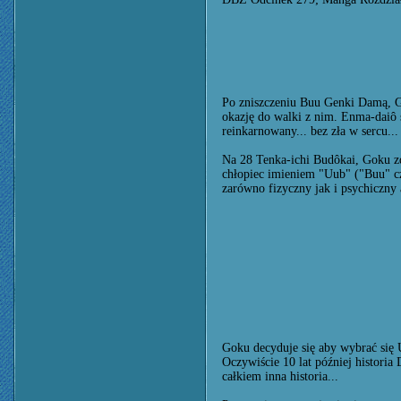
Po zniszczeniu Buu Genki Damą, Go
okazję do walki z nim. Enma-daiô sł
reinkarnowany... bez zła w sercu...
Na 28 Tenka-ichi Budôkai, Goku zd
chłopiec imieniem "Uub" ("Buu" c
zarówno fizyczny jak i psychiczny 
Goku decyduje się aby wybrać się 
Oczywiście 10 lat później histori
całkiem inna historia...