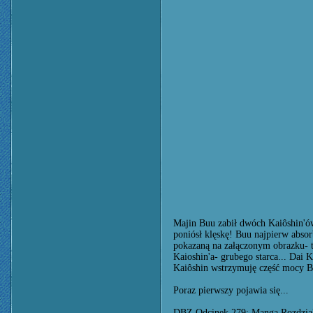
Majin Buu zabił dwóch Kaiôshin'ów
poniósł klęskę! Buu najpierw absor
pokazaną na załączonym obrazku- t
Kaioshin'a- grubego starca... Dai 
Kaiôshin wstrzymuję część mocy Bu
Poraz pierwszy pojawia się...
DBZ Odcinek 279; Manga Rozdział