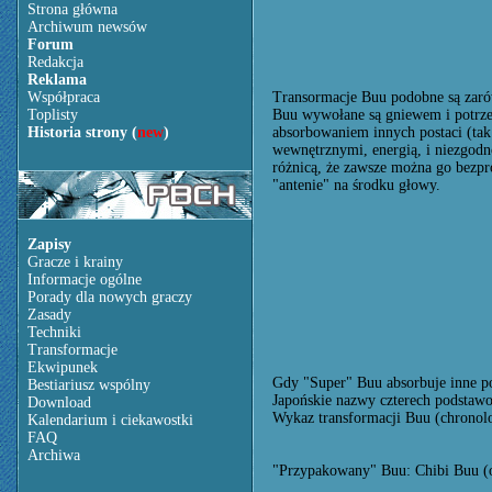
Strona główna
Archiwum newsów
Forum
Redakcja
Reklama
Współpraca
Transormacje Buu podobne są zarów
Toplisty
Buu wywołane są gniewem i potrze
Historia strony (
new
)
absorbowaniem innych postaci (tak
wewnętrznymi, energią, i niezgodno
różnicą, że zawsze można go bezpr
"antenie" na środku głowy.
Zapisy
Gracze i krainy
Informacje ogólne
Porady dla nowych graczy
Zasady
Techniki
Transformacje
Ekwipunek
Gdy "Super" Buu absorbuje inne pos
Bestiariusz wspólny
Japońskie nazwy czterech podstawo
Download
Wykaz transformacji Buu (chronolog
Kalendarium i ciekawostki
FAQ
Archiwa
"Przypakowany" Buu: Chibi Buu (o