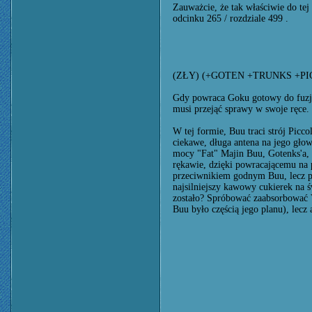
Zauważcie, że tak właściwie do tej
odcinku 265 / rozdziale 499 .
(ZŁY) (+GOTEN +TRUNKS +P
Gdy powraca Goku gotowy do fuzji
musi przejąć sprawy w swoje ręce
W tej formie, Buu traci strój Picco
ciekawe, długa antena na jego gło
mocy "Fat" Majin Buu, Gotenks'a,
rękawie, dzięki powracającemu na p
przeciwnikiem godnym Buu, lecz p
najsilniejszy kawowy cukierek na ś
zostało? Spróbować zaabsorbować V
Buu było częścią jego planu), lecz