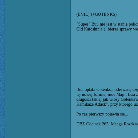
(EVIL) (+GOTENKS)
"Super" Buu nie jest w stanie pok
Old Kaioshin'a!), bierze sprawy we
Buu oplata Gotenks'a oderwaną czę
tej nowej formie, moc Majin Buu zw
długości takiej jak włosy Gotenks'
Kamikaze Attack", przy którego uż
Po raz pierwszy pojawia się...
DBZ Odcinek 265; Manga Rozdzia