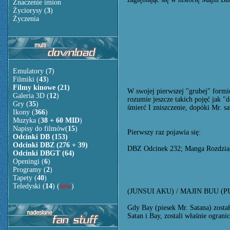
Znaczenie imion
Życiorysy (
3
)
Życzenia
Emulatory (
7
)
Filmiki (
43
)
Filmy kinowe (21)
W swojej pierwszej "grubej" formi
Galeria 3D (
12
)
rozumie jeszcze takich pojęć jak "
Gry (
35
)
śmierć I zniszczenie, dopóki Mr. s
Ikony (
366
)
Muzyka (
38 + 60 MID
)
Napisy do filmów(
15
)
Pierwszy raz pojawia się:
Odcinki DB (153)
Odcinki DBZ (276 + 39)
DBZ Odcinek 232; Manga Rozdzia
Odcinki DBGT (64)
Openingi (
6
)
Programy (
2
)
Tapety (
40
)
Teledyski (
14
) (
new
)
(JUNSUI AKU) / MAJIN BUU (P
Gdy Bay (piesek Mr. Satana) został
Satan i Bay, zostali właśnie ograni