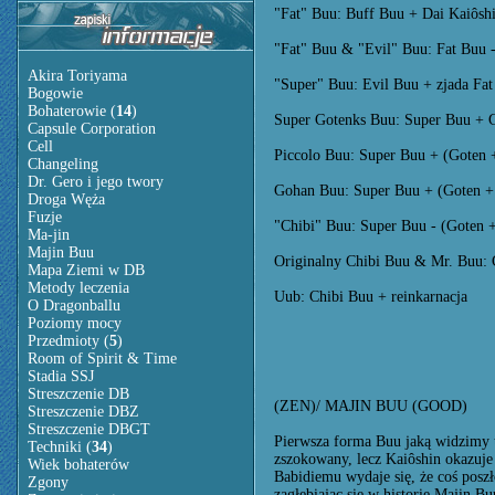
"Fat" Buu: Buff Buu + Dai Kaiôsh
"Fat" Buu & "Evil" Buu: Fat Buu -
Akira Toriyama
"Super" Buu: Evil Buu + zjada Fa
Bogowie
Bohaterowie (
14
)
Super Gotenks Buu: Super Buu + 
Capsule Corporation
Cell
Piccolo Buu: Super Buu + (Goten 
Changeling
Dr. Gero i jego twory
Gohan Buu: Super Buu + (Goten +
Droga Węża
Fuzje
"Chibi" Buu: Super Buu - (Goten 
Ma-jin
Majin Buu
Originalny Chibi Buu & Mr. Buu:
Mapa Ziemi w DB
Metody leczenia
Uub: Chibi Buu + reinkarnacja
O Dragonballu
Poziomy mocy
Przedmioty (
5
)
Room of Spirit & Time
Stadia SSJ
Streszczenie DB
(ZEN)/ MAJIN BUU (GOOD)
Streszczenie DBZ
Streszczenie DBGT
Pierwsza forma Buu jaką widzimy to
Techniki (
34
)
zszokowany, lecz Kaiôshin okazuje 
Wiek bohaterów
Babidiemu wydaje się, że coś posz
Zgony
zagłębiając się w historię Majin Bu