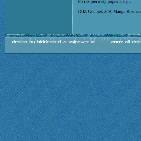
Po raz pierwszy pojawia się...
DBZ Odcinek 289; Manga Rozdzia