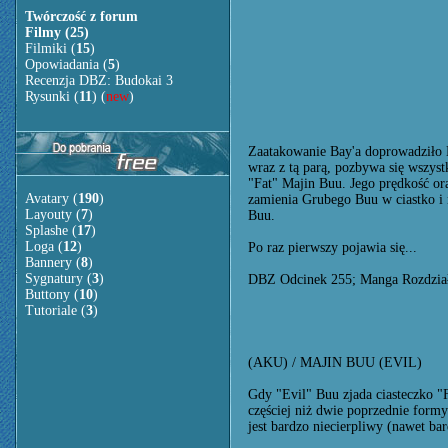
Twórczość z forum
Filmy (25)
Filmiki (
15
)
Opowiadania (
5
)
Recenzja DBZ: Budokai 3
Rysunki (
11
) (
new
)
Zaatakowanie Bay'a doprowadziło M
wraz z tą parą, pozbywa się wszyst
"Fat" Majin Buu. Jego prędkość or
Avatary (
190
)
zamienia Grubego Buu w ciastko i
Layouty (
7
)
Buu.
Splashe (
17
)
Loga (
12
)
Po raz pierwszy pojawia się...
Bannery (
8
)
Sygnatury (
3
)
DBZ Odcinek 255; Manga Rozdzia
Buttony (
10
)
Tutoriale (
3
)
(AKU) / MAJIN BUU (EVIL)
Gdy "Evil" Buu zjada ciasteczko "
częściej niż dwie poprzednie formy
jest bardzo niecierpliwy (nawet bar