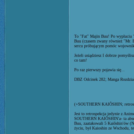
To "Fat" Majin Buu! Po wypluciu "
Buu (czasem zwany również "Mr. Bu
sercu próbującym pomóc wojownik
Jeżeli usiądziesz I dobrze pomyślis
co tam!
Po raz pierwszy pojawia się...
DBZ Odcinek 282; Manga Rozdzia
(+SOUTHERN KAIÔSHIN; retrospe
Jest to retrospekcja jedynie z Ani
SOUTHERN KAIÔSHIN'a- ta absorbc
Buu, zaatakowali 5 Kaiôshin'ów (No
życiu, był Kaioshin ze Wschodu, t