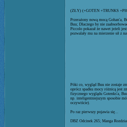
(ZŁY) (+GOTEN +TRUNKS +PI
Przerażony nową mocą Gohan'a, Buu
Buu; Dlaczego by nie zaabsorbować 
Piccolo pokazał że nawet jeżeli je
pozwalały mu na mierzenie sił z na
Póki co, wygląd Buu nie zostaje zm
oprócz spadku mocy różnicą jest zm
fizycznego wyglądu Gotenks'a, Buu
np. inteligentniejszym sposobie m
oczywiście).
Po raz pierwszy pojawia się...
DBZ Odcinek 265; Manga Rozdzia