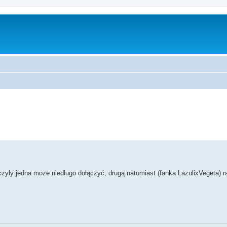
zukiwanie zaawansowane
zyły jedna może niedługo dołączyć, drugą natomiast (fanka LazulixVegeta) r