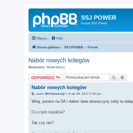
SSJ POWER
Forum SSJ Power
Więcej…
FAQ
Strona główna
SSJ POWER
Forum
Nabór nowych kolegów
Moderator:
Moderatorzy
Szukaj
Wys
ODPOWIEDZ
Nabór nowych kolegów
P
autor:
BH Daimaouji
»
śr sie 09, 2017 4:36 pm
o
s
Witaj, jestem na DA i dałem dwie dziewczyny żeby tu dołąc
t
Co o tym myślicie?
Tak czy nie?