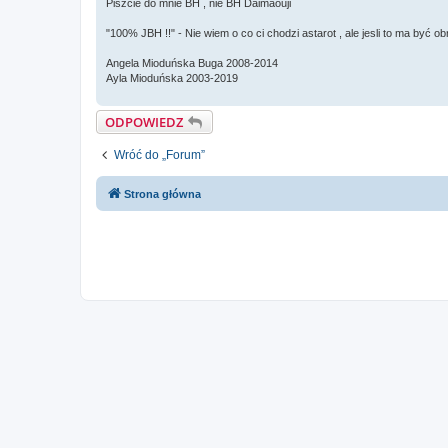
Piszcie do mnie BH , nie BH Daimaouji
"100% JBH !!" - Nie wiem o co ci chodzi astarot , ale jesli to ma być o
Angela Mioduńska Buga 2008-2014
Ayla Mioduńska 2003-2019
ODPOWIEDZ
Wróć do „Forum”
Strona główna