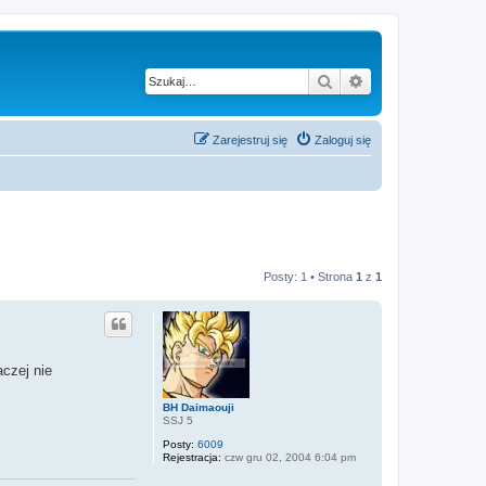
Szukaj
Wyszukiwanie z
Zarejestruj się
Zaloguj się
Posty: 1 • Strona
1
z
1
aczej nie
BH Daimaouji
SSJ 5
Posty:
6009
Rejestracja:
czw gru 02, 2004 6:04 pm