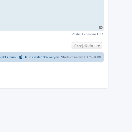
N
a
Posty: 1 • Strona
1
z
1
g
ó
r
Przejdź do
ę
takt z nami
Usuń ciasteczka witryny
Strefa czasowa
UTC+01:00