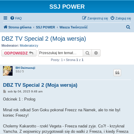
SSJ POWER
FAQ
Zarejestruj się
Zaloguj się
S
Strona główna
SSJ POWER
Wasza Twórczość
z
DBZ TV Special 2 (Moja wersja)
u
Moderator:
Moderatorzy
k
Szukaj
Wyszukiwanie za
ODPOWIEDZ
a
Posty: 1 • Strona
1
z
1
j
BH Daimaouji
SSJ 5
DBZ TV Special 2 (Moja wersja)
P
sob lip 04, 2015 9:48 am
o
s
Odcinek 1 : Prolog
t
Minal rok odkad Son Goku pokonal Freezz na Namek, ale to nie byl
koniec Freezy!
Cholerny Kakarotto - rzekl Vegeta - Freeza nadal zyje. Co?! - krzyknal
Yamcha. Z wojownicy przygotowali się do walki z Freeza, i kiedy Freeza