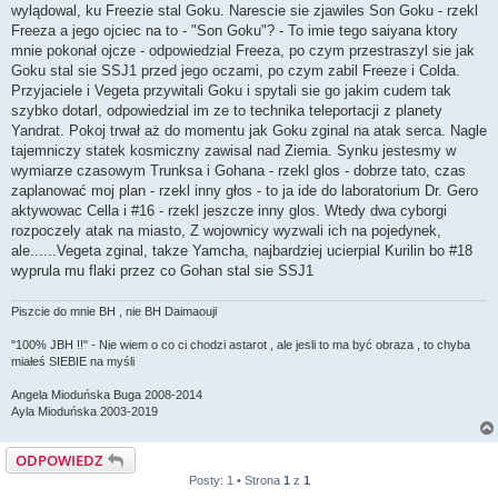
wylądowal, ku Freezie stal Goku. Narescie sie zjawiles Son Goku - rzekl
Freeza a jego ojciec na to - "Son Goku"? - To imie tego saiyana ktory
mnie pokonał ojcze - odpowiedzial Freeza, po czym przestraszyl sie jak
Goku stal sie SSJ1 przed jego oczami, po czym zabil Freeze i Colda.
Przyjaciele i Vegeta przywitali Goku i spytali sie go jakim cudem tak
szybko dotarl, odpowiedzial im ze to technika teleportacji z planety
Yandrat. Pokoj trwał aż do momentu jak Goku zginal na atak serca. Nagle
tajemniczy statek kosmiczny zawisal nad Ziemia. Synku jestesmy w
wymiarze czasowym Trunksa i Gohana - rzekl glos - dobrze tato, czas
zaplanować moj plan - rzekl inny głos - to ja ide do laboratorium Dr. Gero
aktywowac Cella i #16 - rzekl jeszcze inny glos. Wtedy dwa cyborgi
rozpoczely atak na miasto, Z wojownicy wyzwali ich na pojedynek,
ale......Vegeta zginal, takze Yamcha, najbardziej ucierpial Kurilin bo #18
wyprula mu flaki przez co Gohan stal sie SSJ1
Piszcie do mnie BH , nie BH Daimaouji
"100% JBH !!" - Nie wiem o co ci chodzi astarot , ale jesli to ma być obraza , to chyba
miałeś SIEBIE na myśli
Angela Mioduńska Buga 2008-2014
Ayla Mioduńska 2003-2019
ODPOWIEDZ
Posty: 1 • Strona
1
z
1