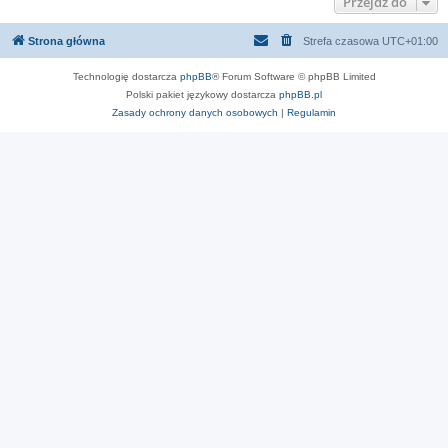
Przejdź do
Strona główna
Strefa czasowa
UTC+01:00
Technologię dostarcza
phpBB
® Forum Software © phpBB Limited
Polski pakiet językowy dostarcza
phpBB.pl
Zasady ochrony danych osobowych
|
Regulamin