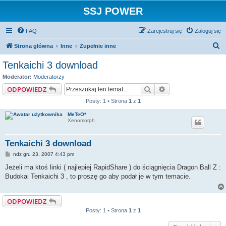
SSJ POWER
FAQ
Zarejestruj się
Zaloguj się
S
Strona główna
Inne
Zupełnie inne
z
Tenkaichi 3 download
u
Moderator:
Moderatorzy
k
Szukaj
Wyszukiwanie za
ODPOWIEDZ
a
Posty: 1 • Strona
1
z
1
j
MeTeO*
Xenomorph
Tenkaichi 3 download
P
ndz gru 23, 2007 4:43 pm
o
s
Jeżeli ma ktoś linki ( najlepiej RapidShare ) do ściągnięcia Dragon Ball Z :
t
Budokai Tenkaichi 3 , to proszę go aby podał je w tym temacie.
ODPOWIEDZ
Posty: 1 • Strona
1
z
1