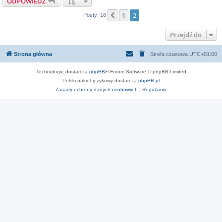
ODPOWIEDZ
1
2
Poprzednia
Posty: 16
Przejdź do
Strona główna
Strefa czasowa
UTC+01:00
Technologię dostarcza
phpBB
® Forum Software © phpBB Limited
Polski pakiet językowy dostarcza
phpBB.pl
Zasady ochrony danych osobowych
|
Regulamin