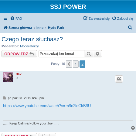
SSJ POWER
FAQ
Zarejestruj się
Zaloguj się
S
Strona główna
Inne
Hyde Park
z
Czego teraz słuchasz?
u
Moderator:
Moderatorzy
k
Szukaj
Wyszukiwanie za
ODPOWIEDZ
a
1
2
Poprzednia
Posty: 16
j
Rav
;)
P
pn paź 28, 2019 6:43 pm
o
s
https://www.youtube.com/watch?v=m9n2loCkB9U
t
...::: Keep Calm & Follow your Joy :::...