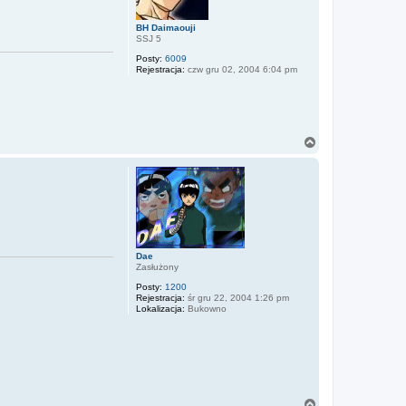
BH Daimaouji
SSJ 5
Posty:
6009
Rejestracja:
czw gru 02, 2004 6:04 pm
N
a
g
ó
r
ę
Dae
Zasłużony
Posty:
1200
Rejestracja:
śr gru 22, 2004 1:26 pm
Lokalizacja:
Bukowno
N