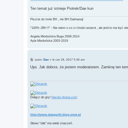
t
Ten temat już istnieje Piotrek/Dae kun
Piszcie do mnie BH , nie BH Daimaouji
"100% JBH !!" - Nie wiem o co ci chodzi astarot , ale jesli to ma być o
Angela Mioduńska Buga 2008-2014
Ayla Mioduńska 2003-2019
P
autor:
Dae
»
śr cze 28, 2017 5:36 am
o
s
Ups. Jak dobrze, że jestem moderatorem. Zamknę ten tem
t
Dołącz do gry!
Naruto-Arena.com
http://www.daegurth.blog.onet.pl
Słowo "siła" ma wiele znaczeń.