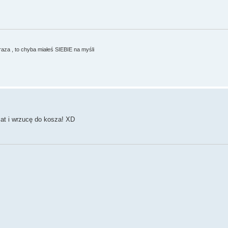
braza , to chyba miałeś SIEBIE na myśli
at i wrzucę do kosza! XD