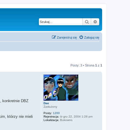
Szukaj
Wyszukiwanie z
Zarejestruj się
Zaloguj się
Posty: 3 • Strona
1
z
1
), konkretnie DBZ
Dae
Zasłużony
Posty:
1200
m, którzy nie mieli
Rejestracja:
śr gru 22, 2004 1:26 pm
Lokalizacja:
Bukowno