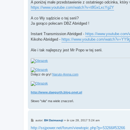
A poniżej małe przedstawienie z ostatniego odcinka, który
https://www.youtube.com/watch?v=t8GxLxcYg2Y
A co Wy sądzicie o tej serii?
Ja gorąco polecam DBZ Abridged !
Instant Transmission Abridged -
https://www.youtube.c
Kikoho Abridged -
https://www.youtube.com/watch?v=YY9
Ale i tak najlepszy jest Mr Popo w tej serii.
Dołącz do gry!
Naruto-Arena.com
http://www.daegurth.blog.onet.pl
Słowo "siła" ma wiele znaczeń.
P
autor:
BH Daimaouji
»
śr cze 28, 2017 5:24 am
o
s
http://ssjpower.net/forum/viewtopic.php?p=53266#53266