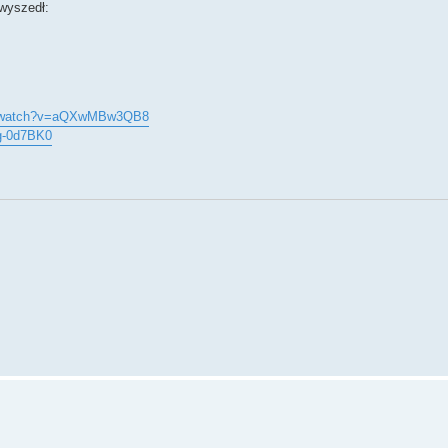
 wyszedł:
om/watch?v=aQXwMBw3QB8
g-0d7BK0