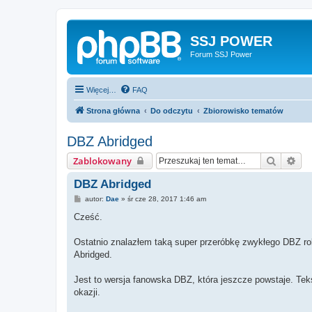
SSJ POWER
Forum SSJ Power
Więcej…
FAQ
Strona główna
Do odczytu
Zbiorowisko tematów
DBZ Abridged
Szukaj
Wy
Zablokowany
DBZ Abridged
P
autor:
Dae
»
śr cze 28, 2017 1:46 am
o
s
Cześć.
t
Ostatnio znalazłem taką super przeróbkę zwykłego DBZ ro
Abridged.
Jest to wersja fanowska DBZ, która jeszcze powstaje. Tek
okazji.