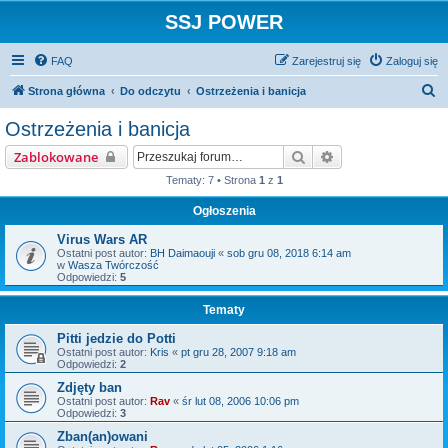
SSJ POWER
FAQ
Zarejestruj się
Zaloguj się
S
Strona główna
Do odczytu
Ostrzeżenia i banicja
z
Ostrzeżenia i banicja
u
Szukaj
Wyszukiwanie za
Zablokowane
k
Tematy: 7 • Strona
1
z
1
a
Ogłoszenia
j
Virus Wars AR
Ostatni post autor:
BH Daimaouji
«
sob gru 08, 2018 6:14 am
w
Wasza Twórczość
Odpowiedzi:
5
Tematy
Pitti jedzie do Potti
Ostatni post autor:
Kris
«
pt gru 28, 2007 9:18 am
Odpowiedzi:
2
Zdjęty ban
Ostatni post autor:
Rav
«
śr lut 08, 2006 10:06 pm
Odpowiedzi:
3
Zban(an)owani