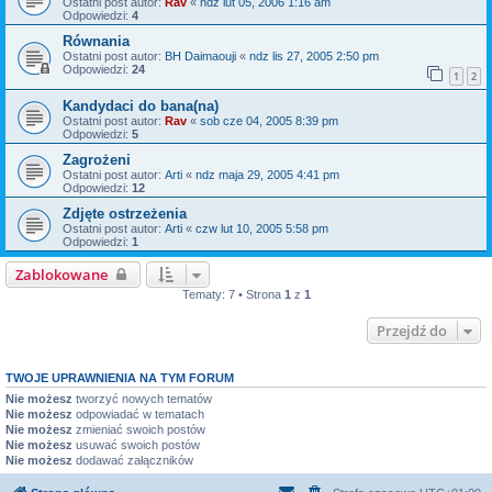
Ostatni post autor:
Rav
«
ndz lut 05, 2006 1:16 am
Odpowiedzi:
4
Równania
Ostatni post autor:
BH Daimaouji
«
ndz lis 27, 2005 2:50 pm
Odpowiedzi:
24
1
2
Kandydaci do bana(na)
Ostatni post autor:
Rav
«
sob cze 04, 2005 8:39 pm
Odpowiedzi:
5
Zagrożeni
Ostatni post autor:
Arti
«
ndz maja 29, 2005 4:41 pm
Odpowiedzi:
12
Zdjęte ostrzeżenia
Ostatni post autor:
Arti
«
czw lut 10, 2005 5:58 pm
Odpowiedzi:
1
Zablokowane
Tematy: 7 • Strona
1
z
1
Przejdź do
TWOJE UPRAWNIENIA NA TYM FORUM
Nie możesz
tworzyć nowych tematów
Nie możesz
odpowiadać w tematach
Nie możesz
zmieniać swoich postów
Nie możesz
usuwać swoich postów
Nie możesz
dodawać załączników