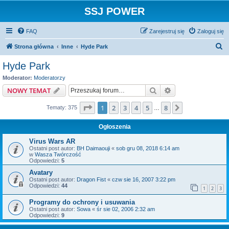
SSJ POWER
FAQ
Zarejestruj się
Zaloguj się
S
Strona główna
Inne
Hyde Park
z
Hyde Park
u
Moderator:
Moderatorzy
k
Szukaj
Wyszukiwanie z
NOWY TEMAT
a
Strona
1
z
8
1
2
3
4
5
8
Następna
Tematy: 375
j
…
Ogłoszenia
Virus Wars AR
Ostatni post autor:
BH Daimaouji
«
sob gru 08, 2018 6:14 am
w
Wasza Twórczość
Odpowiedzi:
5
Avatary
Ostatni post autor:
Dragon Fist
«
czw sie 16, 2007 3:22 pm
Odpowiedzi:
44
1
2
3
Programy do ochrony i usuwania
Ostatni post autor:
Sowa
«
śr sie 02, 2006 2:32 am
Odpowiedzi:
9