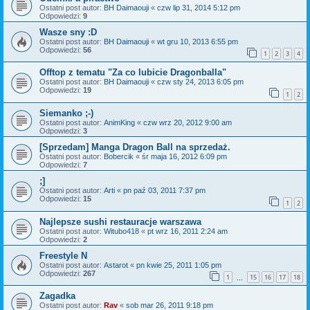
Ostatni post autor:
BH Daimaouji
«
czw lip 31, 2014 5:12 pm
Odpowiedzi:
9
Wasze sny :D
Ostatni post autor:
BH Daimaouji
«
wt gru 10, 2013 6:55 pm
Odpowiedzi:
56
1
2
3
4
Offtop z tematu "Za co lubicie Dragonballa"
Ostatni post autor:
BH Daimaouji
«
czw sty 24, 2013 6:05 pm
Odpowiedzi:
19
1
2
Siemanko ;-)
Ostatni post autor:
AnimKing
«
czw wrz 20, 2012 9:00 am
Odpowiedzi:
3
[Sprzedam] Manga Dragon Ball na sprzedaż.
Ostatni post autor:
Bobercik
«
śr maja 16, 2012 6:09 pm
Odpowiedzi:
7
;]
Ostatni post autor:
Arti
«
pn paź 03, 2011 7:37 pm
Odpowiedzi:
15
1
2
Najlepsze sushi restauracje warszawa
Ostatni post autor:
Witubo418
«
pt wrz 16, 2011 2:24 am
Odpowiedzi:
2
Freestyle N
Ostatni post autor:
Astarot
«
pn kwie 25, 2011 1:05 pm
Odpowiedzi:
267
1
15
16
17
18
…
Zagadka
Ostatni post autor:
Rav
«
sob mar 26, 2011 9:18 pm