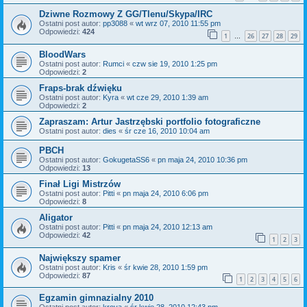
Dziwne Rozmowy Z GG/Tlenu/Skypa/IRC
Ostatni post autor:
pp3088
«
wt wrz 07, 2010 11:55 pm
Odpowiedzi:
424
1
26
27
28
29
…
BloodWars
Ostatni post autor:
Rumci
«
czw sie 19, 2010 1:25 pm
Odpowiedzi:
2
Fraps-brak dźwięku
Ostatni post autor:
Kyra
«
wt cze 29, 2010 1:39 am
Odpowiedzi:
2
Zapraszam: Artur Jastrzębski portfolio fotograficzne
Ostatni post autor:
dies
«
śr cze 16, 2010 10:04 am
PBCH
Ostatni post autor:
GokugetaSS6
«
pn maja 24, 2010 10:36 pm
Odpowiedzi:
13
Finał Ligi Mistrzów
Ostatni post autor:
Pitti
«
pn maja 24, 2010 6:06 pm
Odpowiedzi:
8
Aligator
Ostatni post autor:
Pitti
«
pn maja 24, 2010 12:13 am
Odpowiedzi:
42
1
2
3
Największy spamer
Ostatni post autor:
Kris
«
śr kwie 28, 2010 1:59 pm
Odpowiedzi:
87
1
2
3
4
5
6
Egzamin gimnazialny 2010