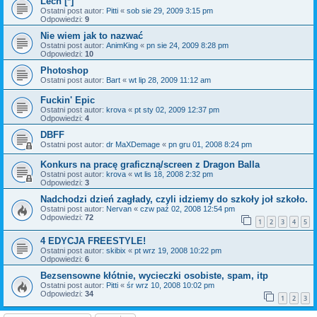
Lech [*]
Ostatni post autor:
Pitti
«
sob sie 29, 2009 3:15 pm
Odpowiedzi:
9
Nie wiem jak to nazwać
Ostatni post autor:
AnimKing
«
pn sie 24, 2009 8:28 pm
Odpowiedzi:
10
Photoshop
Ostatni post autor:
Bart
«
wt lip 28, 2009 11:12 am
Fuckin' Epic
Ostatni post autor:
krova
«
pt sty 02, 2009 12:37 pm
Odpowiedzi:
4
DBFF
Ostatni post autor:
dr MaXDemage
«
pn gru 01, 2008 8:24 pm
Konkurs na pracę graficzną/screen z Dragon Balla
Ostatni post autor:
krova
«
wt lis 18, 2008 2:32 pm
Odpowiedzi:
3
Nadchodzi dzień zagłady, czyli idziemy do szkoły joł szkoło.
Ostatni post autor:
Nervan
«
czw paź 02, 2008 12:54 pm
Odpowiedzi:
72
1
2
3
4
5
4 EDYCJA FREESTYLE!
Ostatni post autor:
skibix
«
pt wrz 19, 2008 10:22 pm
Odpowiedzi:
6
Bezsensowne kłótnie, wycieczki osobiste, spam, itp
Ostatni post autor:
Pitti
«
śr wrz 10, 2008 10:02 pm
Odpowiedzi:
34
1
2
3