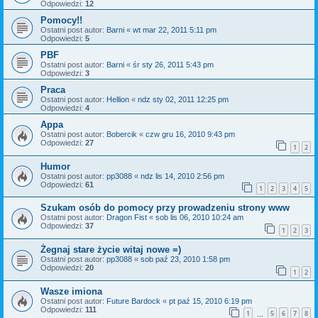
Odpowiedzi:
12
Pomocy!!
Ostatni post autor:
Barni
«
wt mar 22, 2011 5:11 pm
Odpowiedzi:
5
PBF
Ostatni post autor:
Barni
«
śr sty 26, 2011 5:43 pm
Odpowiedzi:
3
Praca
Ostatni post autor:
Hellion
«
ndz sty 02, 2011 12:25 pm
Odpowiedzi:
4
Appa
Ostatni post autor:
Bobercik
«
czw gru 16, 2010 9:43 pm
Odpowiedzi:
27
1
2
Humor
Ostatni post autor:
pp3088
«
ndz lis 14, 2010 2:56 pm
Odpowiedzi:
61
1
2
3
4
5
Szukam osób do pomocy przy prowadzeniu strony www
Ostatni post autor:
Dragon Fist
«
sob lis 06, 2010 10:24 am
Odpowiedzi:
37
1
2
3
Żegnaj stare życie witaj nowe =)
Ostatni post autor:
pp3088
«
sob paź 23, 2010 1:58 pm
Odpowiedzi:
20
1
2
Wasze imiona
Ostatni post autor:
Future Bardock
«
pt paź 15, 2010 6:19 pm
Odpowiedzi:
111
1
5
6
7
8
…