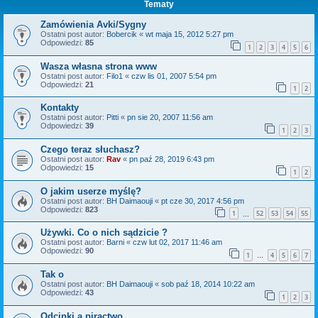
Tematy
Zamówienia Avki/Sygny
Ostatni post autor:
Bobercik
«
wt maja 15, 2012 5:27 pm
Odpowiedzi:
85
1
2
3
4
5
6
Wasza własna strona www
Ostatni post autor:
Filo1
«
czw lis 01, 2007 5:54 pm
Odpowiedzi:
21
1
2
Kontakty
Ostatni post autor:
Pitti
«
pn sie 20, 2007 11:56 am
Odpowiedzi:
39
1
2
3
Czego teraz słuchasz?
Ostatni post autor:
Rav
«
pn paź 28, 2019 6:43 pm
Odpowiedzi:
15
1
2
O jakim userze myślę?
Ostatni post autor:
BH Daimaouji
«
pt cze 30, 2017 4:56 pm
Odpowiedzi:
823
1
52
53
54
55
…
Używki. Co o nich sądzicie ?
Ostatni post autor:
Barni
«
czw lut 02, 2017 11:46 am
Odpowiedzi:
90
1
4
5
6
7
…
Tak o
Ostatni post autor:
BH Daimaouji
«
sob paź 18, 2014 10:22 am
Odpowiedzi:
43
1
2
3
Odcinki a piractwo