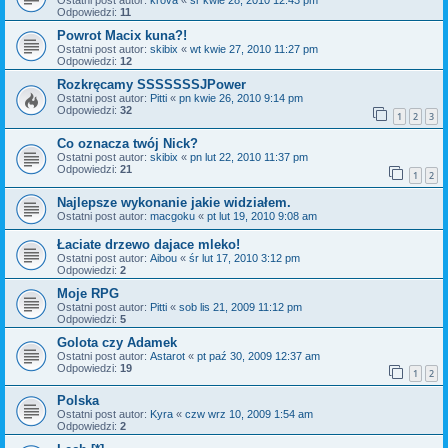
Ostatni post autor:
krova
«
śr kwie 28, 2010 12:43 pm
Odpowiedzi:
11
Powrot Macix kuna?!
Ostatni post autor:
skibix
«
wt kwie 27, 2010 11:27 pm
Odpowiedzi:
12
Rozkręcamy SSSSSSSJPower
Ostatni post autor:
Pitti
«
pn kwie 26, 2010 9:14 pm
Odpowiedzi:
32
1
2
3
Co oznacza twój Nick?
Ostatni post autor:
skibix
«
pn lut 22, 2010 11:37 pm
Odpowiedzi:
21
1
2
Najlepsze wykonanie jakie widziałem.
Ostatni post autor:
macgoku
«
pt lut 19, 2010 9:08 am
Łaciate drzewo dajace mleko!
Ostatni post autor:
Aibou
«
śr lut 17, 2010 3:12 pm
Odpowiedzi:
2
Moje RPG
Ostatni post autor:
Pitti
«
sob lis 21, 2009 11:12 pm
Odpowiedzi:
5
Golota czy Adamek
Ostatni post autor:
Astarot
«
pt paź 30, 2009 12:37 am
Odpowiedzi:
19
1
2
Polska
Ostatni post autor:
Kyra
«
czw wrz 10, 2009 1:54 am
Odpowiedzi:
2