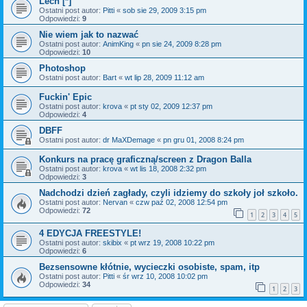
Lech [*]
Ostatni post autor:
Pitti
«
sob sie 29, 2009 3:15 pm
Odpowiedzi:
9
Nie wiem jak to nazwać
Ostatni post autor:
AnimKing
«
pn sie 24, 2009 8:28 pm
Odpowiedzi:
10
Photoshop
Ostatni post autor:
Bart
«
wt lip 28, 2009 11:12 am
Fuckin' Epic
Ostatni post autor:
krova
«
pt sty 02, 2009 12:37 pm
Odpowiedzi:
4
DBFF
Ostatni post autor:
dr MaXDemage
«
pn gru 01, 2008 8:24 pm
Konkurs na pracę graficzną/screen z Dragon Balla
Ostatni post autor:
krova
«
wt lis 18, 2008 2:32 pm
Odpowiedzi:
3
Nadchodzi dzień zagłady, czyli idziemy do szkoły joł szkoło.
Ostatni post autor:
Nervan
«
czw paź 02, 2008 12:54 pm
Odpowiedzi:
72
1
2
3
4
5
4 EDYCJA FREESTYLE!
Ostatni post autor:
skibix
«
pt wrz 19, 2008 10:22 pm
Odpowiedzi:
6
Bezsensowne kłótnie, wycieczki osobiste, spam, itp
Ostatni post autor:
Pitti
«
śr wrz 10, 2008 10:02 pm
Odpowiedzi:
34
1
2
3