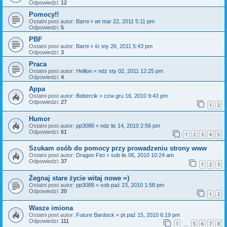
Odpowiedzi:
12
Pomocy!!
Ostatni post autor:
Barni
«
wt mar 22, 2011 5:11 pm
Odpowiedzi:
5
PBF
Ostatni post autor:
Barni
«
śr sty 26, 2011 5:43 pm
Odpowiedzi:
3
Praca
Ostatni post autor:
Hellion
«
ndz sty 02, 2011 12:25 pm
Odpowiedzi:
4
Appa
Ostatni post autor:
Bobercik
«
czw gru 16, 2010 9:43 pm
Odpowiedzi:
27
1
2
Humor
Ostatni post autor:
pp3088
«
ndz lis 14, 2010 2:56 pm
Odpowiedzi:
61
1
2
3
4
5
Szukam osób do pomocy przy prowadzeniu strony www
Ostatni post autor:
Dragon Fist
«
sob lis 06, 2010 10:24 am
Odpowiedzi:
37
1
2
3
Żegnaj stare życie witaj nowe =)
Ostatni post autor:
pp3088
«
sob paź 23, 2010 1:58 pm
Odpowiedzi:
20
1
2
Wasze imiona
Ostatni post autor:
Future Bardock
«
pt paź 15, 2010 6:19 pm
Odpowiedzi:
111
1
5
6
7
8
…