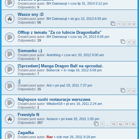
Ostatni post autor:
BH Daimaouji
«
czw lip 31, 2014 5:12 pm
Odpowiedzi:
9
Wasze sny :D
Ostatni post autor:
BH Daimaouji
«
wt gru 10, 2013 6:55 pm
Odpowiedzi:
56
1
2
3
4
Offtop z tematu "Za co lubicie Dragonballa"
Ostatni post autor:
BH Daimaouji
«
czw sty 24, 2013 6:05 pm
Odpowiedzi:
19
1
2
Siemanko ;-)
Ostatni post autor:
AnimKing
«
czw wrz 20, 2012 9:00 am
Odpowiedzi:
3
[Sprzedam] Manga Dragon Ball na sprzedaż.
Ostatni post autor:
Bobercik
«
śr maja 16, 2012 6:09 pm
Odpowiedzi:
7
;]
Ostatni post autor:
Arti
«
pn paź 03, 2011 7:37 pm
Odpowiedzi:
15
1
2
Najlepsze sushi restauracje warszawa
Ostatni post autor:
Witubo418
«
pt wrz 16, 2011 2:24 am
Odpowiedzi:
2
Freestyle N
Ostatni post autor:
Astarot
«
pn kwie 25, 2011 1:05 pm
Odpowiedzi:
267
1
15
16
17
18
…
Zagadka
Ostatni post autor:
Rav
«
sob mar 26, 2011 9:18 pm