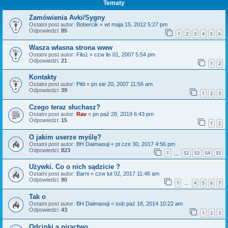
Tematy
Zamówienia Avki/Sygny
Ostatni post autor:
Bobercik
«
wt maja 15, 2012 5:27 pm
Odpowiedzi:
85
1
2
3
4
5
6
Wasza własna strona www
Ostatni post autor:
Filo1
«
czw lis 01, 2007 5:54 pm
Odpowiedzi:
21
1
2
Kontakty
Ostatni post autor:
Pitti
«
pn sie 20, 2007 11:56 am
Odpowiedzi:
39
1
2
3
Czego teraz słuchasz?
Ostatni post autor:
Rav
«
pn paź 28, 2019 6:43 pm
Odpowiedzi:
15
1
2
O jakim userze myślę?
Ostatni post autor:
BH Daimaouji
«
pt cze 30, 2017 4:56 pm
Odpowiedzi:
823
1
52
53
54
55
…
Używki. Co o nich sądzicie ?
Ostatni post autor:
Barni
«
czw lut 02, 2017 11:46 am
Odpowiedzi:
90
1
4
5
6
7
…
Tak o
Ostatni post autor:
BH Daimaouji
«
sob paź 18, 2014 10:22 am
Odpowiedzi:
43
1
2
3
Odcinki a piractwo