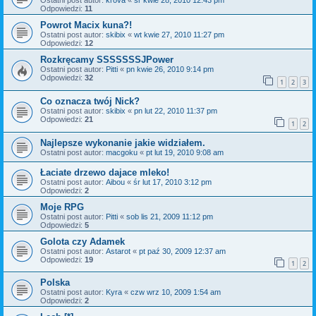
Ostatni post autor:
krova
«
śr kwie 28, 2010 12:43 pm
Odpowiedzi:
11
Powrot Macix kuna?!
Ostatni post autor:
skibix
«
wt kwie 27, 2010 11:27 pm
Odpowiedzi:
12
Rozkręcamy SSSSSSSJPower
Ostatni post autor:
Pitti
«
pn kwie 26, 2010 9:14 pm
Odpowiedzi:
32
1
2
3
Co oznacza twój Nick?
Ostatni post autor:
skibix
«
pn lut 22, 2010 11:37 pm
Odpowiedzi:
21
1
2
Najlepsze wykonanie jakie widziałem.
Ostatni post autor:
macgoku
«
pt lut 19, 2010 9:08 am
Łaciate drzewo dajace mleko!
Ostatni post autor:
Aibou
«
śr lut 17, 2010 3:12 pm
Odpowiedzi:
2
Moje RPG
Ostatni post autor:
Pitti
«
sob lis 21, 2009 11:12 pm
Odpowiedzi:
5
Golota czy Adamek
Ostatni post autor:
Astarot
«
pt paź 30, 2009 12:37 am
Odpowiedzi:
19
1
2
Polska
Ostatni post autor:
Kyra
«
czw wrz 10, 2009 1:54 am
Odpowiedzi:
2