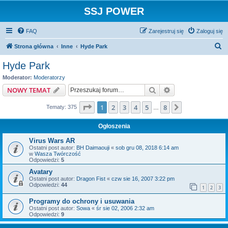
SSJ POWER
FAQ
Zarejestruj się
Zaloguj się
S
Strona główna
Inne
Hyde Park
z
Hyde Park
u
Moderator:
Moderatorzy
k
Szukaj
Wyszukiwanie z
NOWY TEMAT
a
Strona
1
z
8
1
2
3
4
5
8
Następna
Tematy: 375
j
…
Ogłoszenia
Virus Wars AR
Ostatni post autor:
BH Daimaouji
«
sob gru 08, 2018 6:14 am
w
Wasza Twórczość
Odpowiedzi:
5
Avatary
Ostatni post autor:
Dragon Fist
«
czw sie 16, 2007 3:22 pm
Odpowiedzi:
44
1
2
3
Programy do ochrony i usuwania
Ostatni post autor:
Sowa
«
śr sie 02, 2006 2:32 am
Odpowiedzi:
9