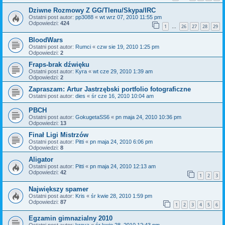
Dziwne Rozmowy Z GG/Tlenu/Skypa/IRC
Ostatni post autor:
pp3088
«
wt wrz 07, 2010 11:55 pm
Odpowiedzi:
424
1
26
27
28
29
…
BloodWars
Ostatni post autor:
Rumci
«
czw sie 19, 2010 1:25 pm
Odpowiedzi:
2
Fraps-brak dźwięku
Ostatni post autor:
Kyra
«
wt cze 29, 2010 1:39 am
Odpowiedzi:
2
Zapraszam: Artur Jastrzębski portfolio fotograficzne
Ostatni post autor:
dies
«
śr cze 16, 2010 10:04 am
PBCH
Ostatni post autor:
GokugetaSS6
«
pn maja 24, 2010 10:36 pm
Odpowiedzi:
13
Finał Ligi Mistrzów
Ostatni post autor:
Pitti
«
pn maja 24, 2010 6:06 pm
Odpowiedzi:
8
Aligator
Ostatni post autor:
Pitti
«
pn maja 24, 2010 12:13 am
Odpowiedzi:
42
1
2
3
Największy spamer
Ostatni post autor:
Kris
«
śr kwie 28, 2010 1:59 pm
Odpowiedzi:
87
1
2
3
4
5
6
Egzamin gimnazialny 2010