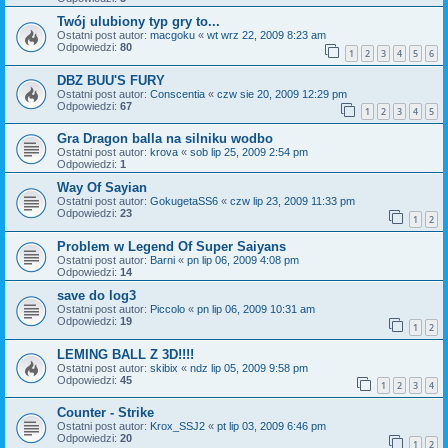
Twój ulubiony typ gry to...
Ostatni post autor:
macgoku
«
wt wrz 22, 2009 8:23 am
Odpowiedzi:
80
1
2
3
4
5
6
DBZ BUU'S FURY
Ostatni post autor:
Conscentia
«
czw sie 20, 2009 12:29 pm
Odpowiedzi:
67
1
2
3
4
5
Gra Dragon balla na silniku wodbo
Ostatni post autor:
krova
«
sob lip 25, 2009 2:54 pm
Odpowiedzi:
1
Way Of Sayian
Ostatni post autor:
GokugetaSS6
«
czw lip 23, 2009 11:33 pm
Odpowiedzi:
23
1
2
Problem w Legend Of Super Saiyans
Ostatni post autor:
Barni
«
pn lip 06, 2009 4:08 pm
Odpowiedzi:
14
save do log3
Ostatni post autor:
Piccolo
«
pn lip 06, 2009 10:31 am
Odpowiedzi:
19
1
2
LEMING BALL Z 3D!!!!
Ostatni post autor:
skibix
«
ndz lip 05, 2009 9:58 pm
Odpowiedzi:
45
1
2
3
4
Counter - Strike
Ostatni post autor:
Krox_SSJ2
«
pt lip 03, 2009 6:46 pm
Odpowiedzi:
20
1
2