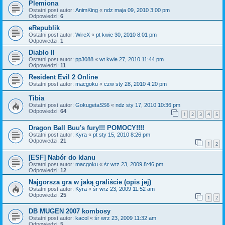
Plemiona
Ostatni post autor:
AnimKing
«
ndz maja 09, 2010 3:00 pm
Odpowiedzi:
6
eRepublik
Ostatni post autor:
WireX
«
pt kwie 30, 2010 8:01 pm
Odpowiedzi:
1
Diablo II
Ostatni post autor:
pp3088
«
wt kwie 27, 2010 11:44 pm
Odpowiedzi:
11
Resident Evil 2 Online
Ostatni post autor:
macgoku
«
czw sty 28, 2010 4:20 pm
Tibia
Ostatni post autor:
GokugetaSS6
«
ndz sty 17, 2010 10:36 pm
Odpowiedzi:
64
1
2
3
4
5
Dragon Ball Buu's fury!!! POMOCY!!!!
Ostatni post autor:
Kyra
«
pt sty 15, 2010 8:26 pm
Odpowiedzi:
21
1
2
[ESF] Nabór do klanu
Ostatni post autor:
macgoku
«
śr wrz 23, 2009 8:46 pm
Odpowiedzi:
12
Najgorsza gra w jaką graliście (opis jej)
Ostatni post autor:
Kyra
«
śr wrz 23, 2009 11:52 am
Odpowiedzi:
25
1
2
DB MUGEN 2007 kombosy
Ostatni post autor:
kacol
«
śr wrz 23, 2009 11:32 am
Odpowiedzi:
5