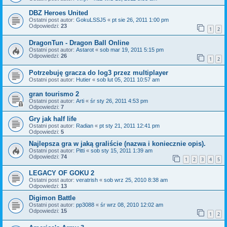
DBZ Heroes United
Ostatni post autor:
GokuLSSJ5
«
pt sie 26, 2011 1:00 pm
Odpowiedzi:
23
1
2
DragonTun - Dragon Ball Online
Ostatni post autor:
Astarot
«
sob mar 19, 2011 5:15 pm
Odpowiedzi:
26
1
2
Potrzebuję gracza do log3 przez multiplayer
Ostatni post autor:
Hutier
«
sob lut 05, 2011 10:57 am
gran tourismo 2
Ostatni post autor:
Arti
«
śr sty 26, 2011 4:53 pm
Odpowiedzi:
7
Gry jak half life
Ostatni post autor:
Radian
«
pt sty 21, 2011 12:41 pm
Odpowiedzi:
5
Najlepsza gra w jaką graliście (nazwa i koniecznie opis).
Ostatni post autor:
Pitti
«
sob sty 15, 2011 1:39 am
Odpowiedzi:
74
1
2
3
4
5
LEGACY OF GOKU 2
Ostatni post autor:
veratrish
«
sob wrz 25, 2010 8:38 am
Odpowiedzi:
13
Digimon Battle
Ostatni post autor:
pp3088
«
śr wrz 08, 2010 12:02 am
Odpowiedzi:
15
1
2