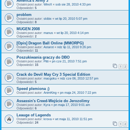
America's Army 3
Ostatni post autor:
WireX
«
sob sie 28, 2010 4:33 pm
Odpowiedzi:
5
problem
Ostatni post autor:
skibix
«
wt lip 20, 2010 5:07 pm
Odpowiedzi:
8
MUGEN 2008
Ostatni post autor:
manus
«
wt lip 20, 2010 4:14 pm
Odpowiedzi:
2
[Opis] Dragon Ball Online (MMORPG)
Ostatni post autor:
Astarot
«
ndz lip 11, 2010 9:26 pm
Odpowiedzi:
11
Poszukiwania graczy do DBO
Ostatni post autor:
Pitti
«
pn cze 21, 2010 7:51 pm
Odpowiedzi:
15
1
2
Crack do Devil May Cry 3 Special Edition
Ostatni post autor:
macgoku
«
ndz cze 06, 2010 12:57 pm
Odpowiedzi:
5
Speed plemiona ;)
Ostatni post autor:
AnimKing
«
pn maja 24, 2010 7:22 pm
Assassin's Creed-Wejście do Jerozolimy
Ostatni post autor:
Kyra
«
pn maja 17, 2010 9:01 am
Odpowiedzi:
6
Leauge of Legends
Ostatni post autor:
krova
«
wt maja 11, 2010 11:51 pm
Odpowiedzi:
24
1
2