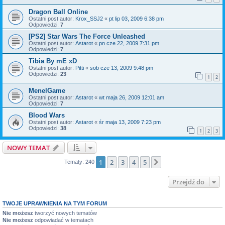
Dragon Ball Online
Ostatni post autor:
Krox_SSJ2
«
pt lip 03, 2009 6:38 pm
Odpowiedzi:
7
[PS2] Star Wars The Force Unleashed
Ostatni post autor:
Astarot
«
pn cze 22, 2009 7:31 pm
Odpowiedzi:
7
Tibia By mE xD
Ostatni post autor:
Pitti
«
sob cze 13, 2009 9:48 pm
Odpowiedzi:
23
1
2
MenelGame
Ostatni post autor:
Astarot
«
wt maja 26, 2009 12:01 am
Odpowiedzi:
7
Blood Wars
Ostatni post autor:
Astarot
«
śr maja 13, 2009 7:23 pm
Odpowiedzi:
38
1
2
3
NOWY TEMAT
1
2
3
4
5
Następna
Tematy: 240
Przejdź do
TWOJE UPRAWNIENIA NA TYM FORUM
Nie możesz
tworzyć nowych tematów
Nie możesz
odpowiadać w tematach