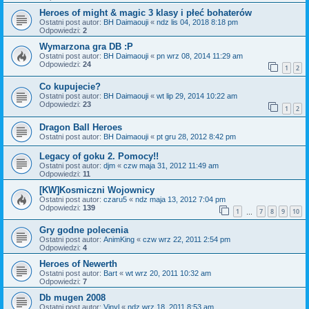
Heroes of might & magic 3 klasy i płeć bohaterów
Ostatni post autor:
BH Daimaouji
«
ndz lis 04, 2018 8:18 pm
Odpowiedzi:
2
Wymarzona gra DB :P
Ostatni post autor:
BH Daimaouji
«
pn wrz 08, 2014 11:29 am
Odpowiedzi:
24
1
2
Co kupujecie?
Ostatni post autor:
BH Daimaouji
«
wt lip 29, 2014 10:22 am
Odpowiedzi:
23
1
2
Dragon Ball Heroes
Ostatni post autor:
BH Daimaouji
«
pt gru 28, 2012 8:42 pm
Legacy of goku 2. Pomocy!!
Ostatni post autor:
djm
«
czw maja 31, 2012 11:49 am
Odpowiedzi:
11
[KW]Kosmiczni Wojownicy
Ostatni post autor:
czaru5
«
ndz maja 13, 2012 7:04 pm
Odpowiedzi:
139
1
7
8
9
10
…
Gry godne polecenia
Ostatni post autor:
AnimKing
«
czw wrz 22, 2011 2:54 pm
Odpowiedzi:
4
Heroes of Newerth
Ostatni post autor:
Bart
«
wt wrz 20, 2011 10:32 am
Odpowiedzi:
7
Db mugen 2008
Ostatni post autor:
Vinyl
«
ndz wrz 18, 2011 8:53 am