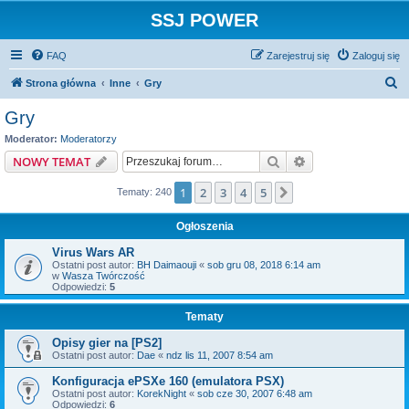
SSJ POWER
FAQ
Zarejestruj się
Zaloguj się
S
Strona główna
Inne
Gry
z
Gry
u
Moderator:
Moderatorzy
k
Szukaj
Wyszukiwanie z
NOWY TEMAT
a
1
2
3
4
5
Następna
Tematy: 240
j
Ogłoszenia
Virus Wars AR
Ostatni post autor:
BH Daimaouji
«
sob gru 08, 2018 6:14 am
w
Wasza Twórczość
Odpowiedzi:
5
Tematy
Opisy gier na [PS2]
Ostatni post autor:
Dae
«
ndz lis 11, 2007 8:54 am
Konfiguracja ePSXe 160 (emulatora PSX)
Ostatni post autor:
KorekNight
«
sob cze 30, 2007 6:48 am
Odpowiedzi:
6