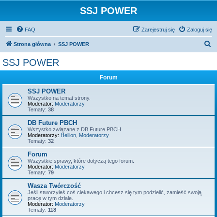
SSJ POWER
FAQ
Zarejestruj się
Zaloguj się
S
Strona główna
SSJ POWER
z
SSJ POWER
u
Forum
k
a
SSJ POWER
Wszystko na temat strony.
j
Moderator:
Moderatorzy
Tematy:
38
DB Future PBCH
Wszystko związane z DB Future PBCH.
Moderatorzy:
Hellion
,
Moderatorzy
Tematy:
32
Forum
Wszystkie sprawy, które dotyczą tego forum.
Moderator:
Moderatorzy
Tematy:
79
Wasza Twórczość
Jeśli stworzyłeś coś ciekawego i chcesz się tym podzielić, zamieść swoją
pracę w tym dziale.
Moderator:
Moderatorzy
Tematy:
118