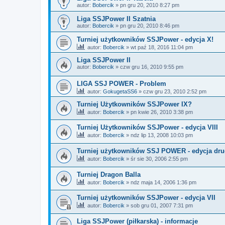
autor:
Bobercik
»
pn gru 20, 2010 8:27 pm
Liga SSJPower II Szatnia
autor:
Bobercik
»
pn gru 20, 2010 8:46 pm
Turniej użytkowników SSJPower - edycja X!
autor:
Bobercik
»
wt paź 18, 2016 11:04 pm
Liga SSJPower II
autor:
Bobercik
»
czw gru 16, 2010 9:55 pm
LIGA SSJ POWER - Problem
autor:
GokugetaSS6
»
czw gru 23, 2010 2:52 pm
Turniej Użytkowników SSJPower IX?
autor:
Bobercik
»
pn kwie 26, 2010 3:38 pm
Turniej Użytkowników SSJPower - edycja VIII
autor:
Bobercik
»
ndz lip 13, 2008 10:03 pm
Turniej użytkowników SSJ POWER - edycja dr
autor:
Bobercik
»
śr sie 30, 2006 2:55 pm
Turniej Dragon Balla
autor:
Bobercik
»
ndz maja 14, 2006 1:36 pm
Turniej użytkowników SSJPower - edycja VII
autor:
Bobercik
»
sob gru 01, 2007 7:31 pm
Liga SSJPower (piłkarska) - informacje