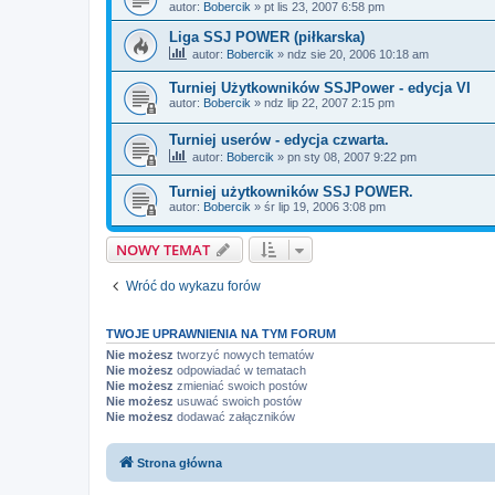
autor:
Bobercik
»
pt lis 23, 2007 6:58 pm
Liga SSJ POWER (piłkarska)
autor:
Bobercik
»
ndz sie 20, 2006 10:18 am
Turniej Użytkowników SSJPower - edycja VI
autor:
Bobercik
»
ndz lip 22, 2007 2:15 pm
Turniej userów - edycja czwarta.
autor:
Bobercik
»
pn sty 08, 2007 9:22 pm
Turniej użytkowników SSJ POWER.
autor:
Bobercik
»
śr lip 19, 2006 3:08 pm
NOWY TEMAT
Wróć do wykazu forów
TWOJE UPRAWNIENIA NA TYM FORUM
Nie możesz
tworzyć nowych tematów
Nie możesz
odpowiadać w tematach
Nie możesz
zmieniać swoich postów
Nie możesz
usuwać swoich postów
Nie możesz
dodawać załączników
Strona główna