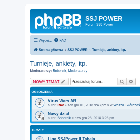
SSJ POWER
Forum SSJ Power
Więcej…
FAQ
Strona główna
SSJ POWER
Turnieje, ankiety, itp.
Turnieje, ankiety, itp.
Moderatorzy:
Bobercik
,
Moderatorzy
Szukaj
Wy
NOWY TEMAT
OGŁOSZENIA
Virus Wars AR
autor:
Rav
»
sob gru 01, 2018 9:43 pm
» w
Wasza Twórczoś
Nowy dział
autor:
Bobercik
»
czw gru 23, 2010 3:26 pm
TEMATY
Liga SSJPower II Tabela