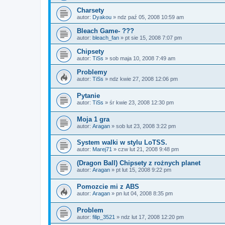
Charsety
autor:
Dyakou
»
ndz paź 05, 2008 10:59 am
Bleach Game- ???
autor:
bleach_fan
»
pt sie 15, 2008 7:07 pm
Chipsety
autor:
TiSs
»
sob maja 10, 2008 7:49 am
Problemy
autor:
TiSs
»
ndz kwie 27, 2008 12:06 pm
Pytanie
autor:
TiSs
»
śr kwie 23, 2008 12:30 pm
Moja 1 gra
autor:
Aragan
»
sob lut 23, 2008 3:22 pm
System walki w stylu LoTSS.
autor:
Marej71
»
czw lut 21, 2008 9:48 pm
(Dragon Ball) Chipsety z rożnych planet
autor:
Aragan
»
pt lut 15, 2008 9:22 pm
Pomozcie mi z ABS
autor:
Aragan
»
pn lut 04, 2008 8:35 pm
Problem
autor:
filip_3521
»
ndz lut 17, 2008 12:20 pm