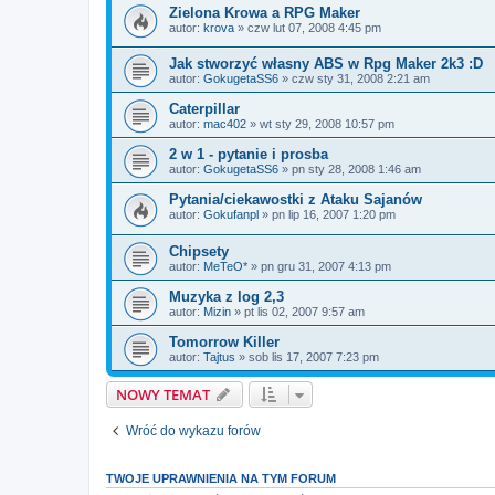
Zielona Krowa a RPG Maker
autor:
krova
»
czw lut 07, 2008 4:45 pm
Jak stworzyć własny ABS w Rpg Maker 2k3 :D
autor:
GokugetaSS6
»
czw sty 31, 2008 2:21 am
Caterpillar
autor:
mac402
»
wt sty 29, 2008 10:57 pm
2 w 1 - pytanie i prosba
autor:
GokugetaSS6
»
pn sty 28, 2008 1:46 am
Pytania/ciekawostki z Ataku Sajanów
autor:
Gokufanpl
»
pn lip 16, 2007 1:20 pm
Chipsety
autor:
MeTeO*
»
pn gru 31, 2007 4:13 pm
Muzyka z log 2,3
autor:
Mizin
»
pt lis 02, 2007 9:57 am
Tomorrow Killer
autor:
Tajtus
»
sob lis 17, 2007 7:23 pm
NOWY TEMAT
Wróć do wykazu forów
TWOJE UPRAWNIENIA NA TYM FORUM