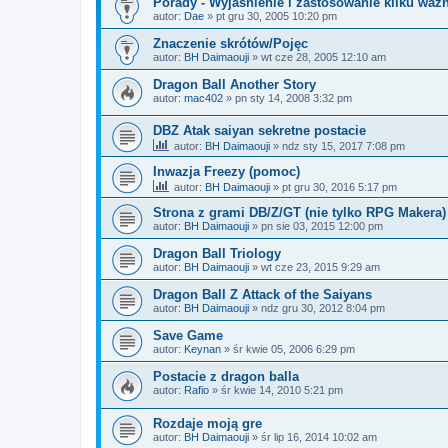
Porady - Wyjaśnienie i zastosowanie kilku waż
autor:
Dae
»
pt gru 30, 2005 10:20 pm
Znaczenie skrótów/Pojęc
autor:
BH Daimaouji
»
wt cze 28, 2005 12:10 am
Dragon Ball Another Story
autor:
mac402
»
pn sty 14, 2008 3:32 pm
DBZ Atak saiyan sekretne postacie
autor:
BH Daimaouji
»
ndz sty 15, 2017 7:08 pm
Inwazja Freezy (pomoc)
autor:
BH Daimaouji
»
pt gru 30, 2016 5:17 pm
Strona z grami DB/Z/GT (nie tylko RPG Makera)
autor:
BH Daimaouji
»
pn sie 03, 2015 12:00 pm
Dragon Ball Triology
autor:
BH Daimaouji
»
wt cze 23, 2015 9:29 am
Dragon Ball Z Attack of the Saiyans
autor:
BH Daimaouji
»
ndz gru 30, 2012 8:04 pm
Save Game
autor:
Keynan
»
śr kwie 05, 2006 6:29 pm
Postacie z dragon balla
autor:
Rafio
»
śr kwie 14, 2010 5:21 pm
Rozdaje moją gre
autor:
BH Daimaouji
»
śr lip 16, 2014 10:02 am