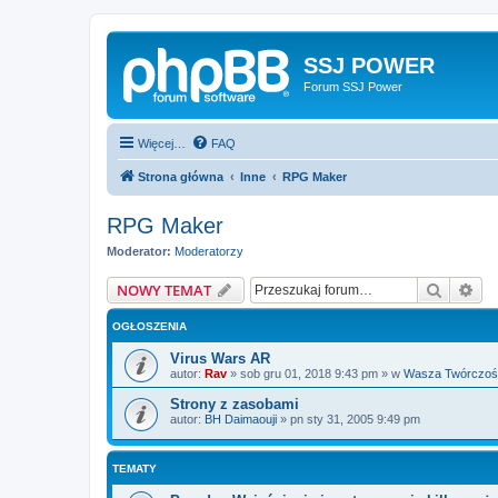
SSJ POWER
Forum SSJ Power
Więcej…
FAQ
Strona główna
Inne
RPG Maker
RPG Maker
Moderator:
Moderatorzy
Szukaj
Wy
NOWY TEMAT
OGŁOSZENIA
Virus Wars AR
autor:
Rav
»
sob gru 01, 2018 9:43 pm
» w
Wasza Twórczoś
Strony z zasobami
autor:
BH Daimaouji
»
pn sty 31, 2005 9:49 pm
TEMATY