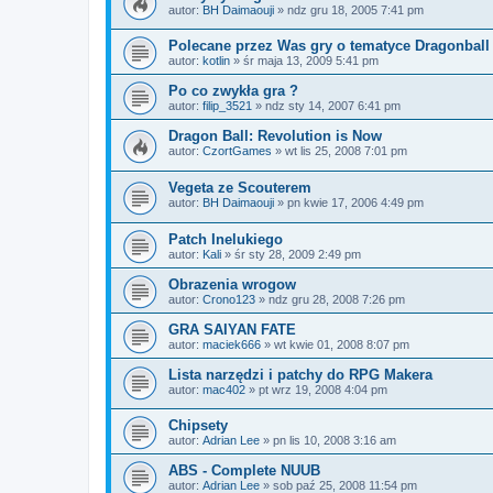
autor:
BH Daimaouji
»
ndz gru 18, 2005 7:41 pm
Polecane przez Was gry o tematyce Dragonbal
autor:
kotlin
»
śr maja 13, 2009 5:41 pm
Po co zwykła gra ?
autor:
filip_3521
»
ndz sty 14, 2007 6:41 pm
Dragon Ball: Revolution is Now
autor:
CzortGames
»
wt lis 25, 2008 7:01 pm
Vegeta ze Scouterem
autor:
BH Daimaouji
»
pn kwie 17, 2006 4:49 pm
Patch Inelukiego
autor:
Kali
»
śr sty 28, 2009 2:49 pm
Obrazenia wrogow
autor:
Crono123
»
ndz gru 28, 2008 7:26 pm
GRA SAIYAN FATE
autor:
maciek666
»
wt kwie 01, 2008 8:07 pm
Lista narzędzi i patchy do RPG Makera
autor:
mac402
»
pt wrz 19, 2008 4:04 pm
Chipsety
autor:
Adrian Lee
»
pn lis 10, 2008 3:16 am
ABS - Complete NUUB
autor:
Adrian Lee
»
sob paź 25, 2008 11:54 pm