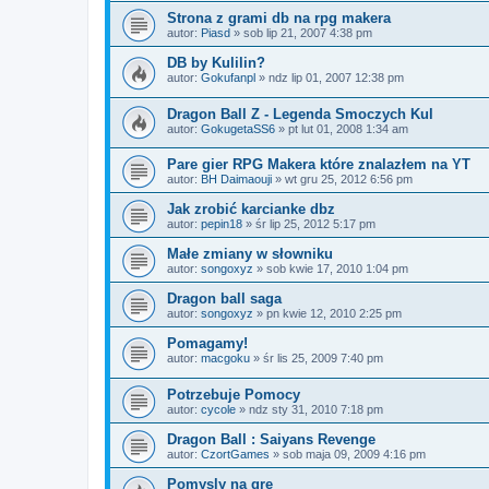
Strona z grami db na rpg makera
autor:
Piasd
»
sob lip 21, 2007 4:38 pm
DB by Kulilin?
autor:
Gokufanpl
»
ndz lip 01, 2007 12:38 pm
Dragon Ball Z - Legenda Smoczych Kul
autor:
GokugetaSS6
»
pt lut 01, 2008 1:34 am
Pare gier RPG Makera które znalazłem na YT
autor:
BH Daimaouji
»
wt gru 25, 2012 6:56 pm
Jak zrobić karcianke dbz
autor:
pepin18
»
śr lip 25, 2012 5:17 pm
Małe zmiany w słowniku
autor:
songoxyz
»
sob kwie 17, 2010 1:04 pm
Dragon ball saga
autor:
songoxyz
»
pn kwie 12, 2010 2:25 pm
Pomagamy!
autor:
macgoku
»
śr lis 25, 2009 7:40 pm
Potrzebuje Pomocy
autor:
cycole
»
ndz sty 31, 2010 7:18 pm
Dragon Ball : Saiyans Revenge
autor:
CzortGames
»
sob maja 09, 2009 4:16 pm
Pomysly na gre