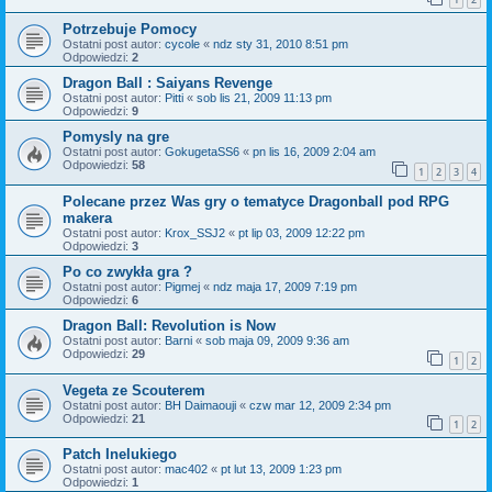
Potrzebuje Pomocy
Ostatni post autor:
cycole
«
ndz sty 31, 2010 8:51 pm
Odpowiedzi:
2
Dragon Ball : Saiyans Revenge
Ostatni post autor:
Pitti
«
sob lis 21, 2009 11:13 pm
Odpowiedzi:
9
Pomysly na gre
Ostatni post autor:
GokugetaSS6
«
pn lis 16, 2009 2:04 am
Odpowiedzi:
58
1
2
3
4
Polecane przez Was gry o tematyce Dragonball pod RPG
makera
Ostatni post autor:
Krox_SSJ2
«
pt lip 03, 2009 12:22 pm
Odpowiedzi:
3
Po co zwykła gra ?
Ostatni post autor:
Pigmej
«
ndz maja 17, 2009 7:19 pm
Odpowiedzi:
6
Dragon Ball: Revolution is Now
Ostatni post autor:
Barni
«
sob maja 09, 2009 9:36 am
Odpowiedzi:
29
1
2
Vegeta ze Scouterem
Ostatni post autor:
BH Daimaouji
«
czw mar 12, 2009 2:34 pm
Odpowiedzi:
21
1
2
Patch Inelukiego
Ostatni post autor:
mac402
«
pt lut 13, 2009 1:23 pm
Odpowiedzi:
1