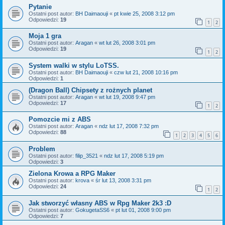
Pytanie
Ostatni post autor:
BH Daimaouji
«
pt kwie 25, 2008 3:12 pm
Odpowiedzi:
19
1
2
Moja 1 gra
Ostatni post autor:
Aragan
«
wt lut 26, 2008 3:01 pm
Odpowiedzi:
19
1
2
System walki w stylu LoTSS.
Ostatni post autor:
BH Daimaouji
«
czw lut 21, 2008 10:16 pm
Odpowiedzi:
1
(Dragon Ball) Chipsety z rożnych planet
Ostatni post autor:
Aragan
«
wt lut 19, 2008 9:47 pm
Odpowiedzi:
17
1
2
Pomozcie mi z ABS
Ostatni post autor:
Aragan
«
ndz lut 17, 2008 7:32 pm
Odpowiedzi:
88
1
2
3
4
5
6
Problem
Ostatni post autor:
filip_3521
«
ndz lut 17, 2008 5:19 pm
Odpowiedzi:
3
Zielona Krowa a RPG Maker
Ostatni post autor:
krova
«
śr lut 13, 2008 3:31 pm
Odpowiedzi:
24
1
2
Jak stworzyć własny ABS w Rpg Maker 2k3 :D
Ostatni post autor:
GokugetaSS6
«
pt lut 01, 2008 9:00 pm
Odpowiedzi:
7