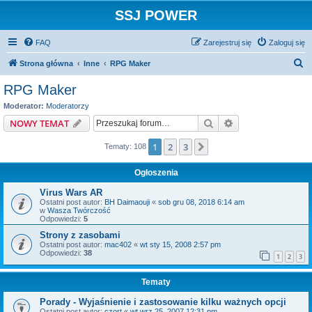
SSJ POWER
FAQ
Zarejestruj się
Zaloguj się
S
Strona główna
Inne
RPG Maker
z
RPG Maker
u
Moderator:
Moderatorzy
k
Szukaj
Wyszukiwanie z
NOWY TEMAT
a
1
2
3
Następna
Tematy: 108
j
Ogłoszenia
Virus Wars AR
Ostatni post autor:
BH Daimaouji
«
sob gru 08, 2018 6:14 am
w
Wasza Twórczość
Odpowiedzi:
5
Strony z zasobami
Ostatni post autor:
mac402
«
wt sty 15, 2008 2:57 pm
Odpowiedzi:
38
1
2
3
Tematy
Porady - Wyjaśnienie i zastosowanie kilku ważnych opcji
Ostatni post autor:
czort
«
wt wrz 25, 2007 12:31 pm