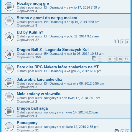
Rozdaje moją gre
Ostatni post autor:
BH Daimaouji
«
czw lip 17, 2014 7:39 pm
Odpowiedzi:
4
Strona z grami db na rpg makera
Ostatni post autor:
BH Daimaouji
«
śr lip 16, 2014 9:58 am
Odpowiedzi:
3
DB by Kulilin?
Ostatni post autor:
BH Daimaouji
«
pt lip 11, 2014 9:17 am
Odpowiedzi:
27
1
2
Dragon Ball Z - Legenda Smoczych Kul
Ostatni post autor:
BH Daimaouji
«
ndz lip 06, 2014 10:33 am
Odpowiedzi:
159
1
8
9
10
11
…
Pare gier RPG Makera które znalazłem na YT
Ostatni post autor:
BH Daimaouji
«
wt gru 25, 2012 6:56 pm
Jak zrobić karcianke dbz
Ostatni post autor:
BH Daimaouji
«
ndz wrz 09, 2012 5:56 pm
Odpowiedzi:
2
Małe zmiany w słowniku
Ostatni post autor:
songoxyz
«
sob kwie 17, 2010 2:01 pm
Odpowiedzi:
2
Dragon ball saga
Ostatni post autor:
songoxyz
«
śr kwie 14, 2010 6:26 pm
Odpowiedzi:
4
Pomagamy!
Ostatni post autor:
songoxyz
«
pn kwie 12, 2010 2:35 pm
Odpowiedzi:
21
1
2