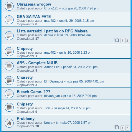
Obrazenia wrogow
Ostatni post autor:
Crono123
«
ndz gru 28, 2008 7:26 pm
GRA SAIYAN FATE
Ostatni post autor:
mac402
«
sob lis 29, 2008 2:15 pm
Odpowiedzi:
8
Lista narzędzi i patchy do RPG Makera
Ostatni post autor:
derula
«
śr lis 19, 2008 10:41 am
Odpowiedzi:
17
1
2
Chipsety
Ostatni post autor:
mac402
«
pn lis 10, 2008 1:23 pm
Odpowiedzi:
1
ABS - Complete NUUB
Ostatni post autor:
Adrian Lee
«
pt paź 31, 2008 2:19 pm
Odpowiedzi:
9
Charsety
Ostatni post autor:
BH Daimaouji
«
ndz paź 05, 2008 4:01 pm
Odpowiedzi:
3
Bleach Game- ???
Ostatni post autor:
bleach_fan
«
pt sie 15, 2008 7:07 pm
Chipsety
Ostatni post autor:
TiSs
«
śr maja 14, 2008 5:06 pm
Odpowiedzi:
9
Problemy
Ostatni post autor:
krova
«
śr maja 07, 2008 1:57 pm
Odpowiedzi:
28
1
2