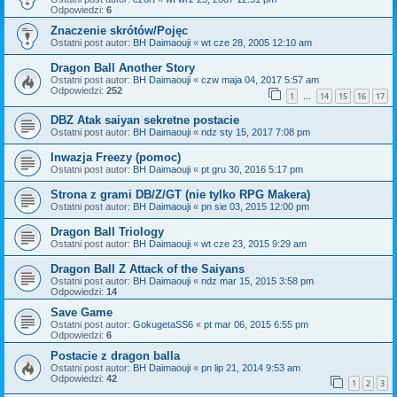
Odpowiedzi:
6
Znaczenie skrótów/Pojęc
Ostatni post autor:
BH Daimaouji
«
wt cze 28, 2005 12:10 am
Dragon Ball Another Story
Ostatni post autor:
BH Daimaouji
«
czw maja 04, 2017 5:57 am
Odpowiedzi:
252
1
14
15
16
17
…
DBZ Atak saiyan sekretne postacie
Ostatni post autor:
BH Daimaouji
«
ndz sty 15, 2017 7:08 pm
Inwazja Freezy (pomoc)
Ostatni post autor:
BH Daimaouji
«
pt gru 30, 2016 5:17 pm
Strona z grami DB/Z/GT (nie tylko RPG Makera)
Ostatni post autor:
BH Daimaouji
«
pn sie 03, 2015 12:00 pm
Dragon Ball Triology
Ostatni post autor:
BH Daimaouji
«
wt cze 23, 2015 9:29 am
Dragon Ball Z Attack of the Saiyans
Ostatni post autor:
BH Daimaouji
«
ndz mar 15, 2015 3:58 pm
Odpowiedzi:
14
Save Game
Ostatni post autor:
GokugetaSS6
«
pt mar 06, 2015 6:55 pm
Odpowiedzi:
6
Postacie z dragon balla
Ostatni post autor:
BH Daimaouji
«
pn lip 21, 2014 9:53 am
Odpowiedzi:
42
1
2
3