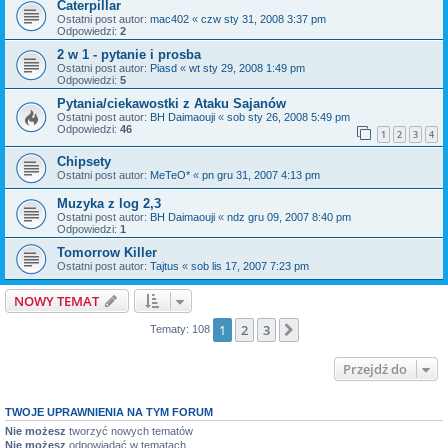
Caterpillar
Ostatni post autor:
mac402
«
czw sty 31, 2008 3:37 pm
Odpowiedzi:
2
2 w 1 - pytanie i prosba
Ostatni post autor:
Piasd
«
wt sty 29, 2008 1:49 pm
Odpowiedzi:
5
Pytania/ciekawostki z Ataku Sajanów
Ostatni post autor:
BH Daimaouji
«
sob sty 26, 2008 5:49 pm
Odpowiedzi:
46
1
2
3
4
Chipsety
Ostatni post autor:
MeTeO*
«
pn gru 31, 2007 4:13 pm
Muzyka z log 2,3
Ostatni post autor:
BH Daimaouji
«
ndz gru 09, 2007 8:40 pm
Odpowiedzi:
1
Tomorrow Killer
Ostatni post autor:
Tajtus
«
sob lis 17, 2007 7:23 pm
NOWY TEMAT
1
2
3
Następna
Tematy: 108
Przejdź do
TWOJE UPRAWNIENIA NA TYM FORUM
Nie możesz
tworzyć nowych tematów
Nie możesz
odpowiadać w tematach