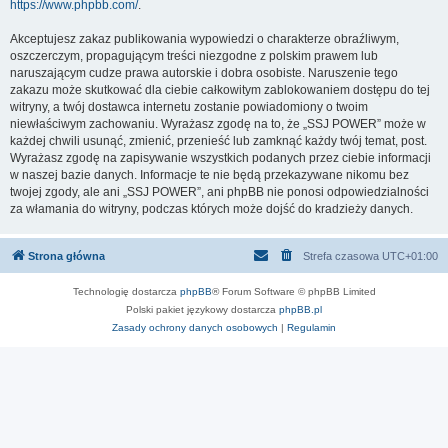
https://www.phpbb.com/
.
Akceptujesz zakaz publikowania wypowiedzi o charakterze obraźliwym,
oszczerczym, propagującym treści niezgodne z polskim prawem lub
naruszającym cudze prawa autorskie i dobra osobiste. Naruszenie tego
zakazu może skutkować dla ciebie całkowitym zablokowaniem dostępu do tej
witryny, a twój dostawca internetu zostanie powiadomiony o twoim
niewłaściwym zachowaniu. Wyrażasz zgodę na to, że „SSJ POWER” może w
każdej chwili usunąć, zmienić, przenieść lub zamknąć każdy twój temat, post.
Wyrażasz zgodę na zapisywanie wszystkich podanych przez ciebie informacji
w naszej bazie danych. Informacje te nie będą przekazywane nikomu bez
twojej zgody, ale ani „SSJ POWER”, ani phpBB nie ponosi odpowiedzialności
za włamania do witryny, podczas których może dojść do kradzieży danych.
Strona główna
Strefa czasowa
UTC+01:00
Technologię dostarcza
phpBB
® Forum Software © phpBB Limited
Polski pakiet językowy dostarcza
phpBB.pl
Zasady ochrony danych osobowych
|
Regulamin