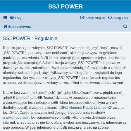
SSJ POWER
FAQ
Zarejestruj się
Zaloguj się
S
Strona główna
z
SSJ POWER - Regulamin
u
k
Rejestrując się na witrynie „SSJ POWER”, zwanej dalej „my”, ”nas”, „nasza”,
„SSJ POWER”, „http://ssjpower.net/forum”, akceptujesz wyszczególnione
a
poniżej postanowienia. Jeśli ich nie akceptujesz, opuść to miejsce, naciskając
j
przycisk „Nie akceptuję”. Administracja witryny „SSJ POWER” ma prawo w
dowolnym czasie zmienić poniższe postanowienia, informując cię o zmianach,
niemniej wskazane jest, aby użytkownicy sami regularnie zaglądali do tego
regulaminu. Korzystanie z witryny „SSJ POWER” po zmianach regulaminu
oznacza, że akceptujesz te zmiany ze wszelkimi konsekwencjami prawnymi.
Nasze fora zwane też „one”, „ich”, „je”, „phpBB software”, „www.phpbb.com”,
„phpBB Limited”, „phpBB Teams” działają w oparciu o oprogramowanie
wykorzystujące technologię phpBB, która jest środowiskiem typu witryny
(bulletin board), wydane na licencji „
GNU General Public License v2
” zwanej
też „GPL”. Oprogramowanie jest dostępne do pobrania ze strony
www.phpbb.com
. Oprogramowanie phpBB tylko ułatwia dyskusje przez
internet, a jego autorzy nie kontrolują tekstów zamieszczanych w internecie za
jego pomocą. Więcej informacji o phpBB można znaleźć na stronie