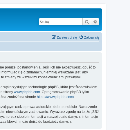
Szukaj
Wyszukiwanie z
Zarejestruj się
Zaloguj się
ne poniżej postanowienia. Jeśli ich nie akceptujesz, opuść to
informując cię o zmianach, niemniej wskazane jest, aby
z te zmiany ze wszelkimi konsekwencjami prawnymi.
ie wykorzystujące technologię phpBB, która jest środowiskiem
ze strony
www.phpbb.com
. Oprogramowanie phpBB tylko
ożna znaleźć na stronie
https://www.phpbb.com/
.
zającym cudze prawa autorskie i dobra osobiste. Naruszenie
twoim niewłaściwym zachowaniu. Wyrażasz zgodę na to, że „SSJ
ch przez ciebie informacji w naszej bazie danych. Informacje
czas których może dojść do kradzieży danych.