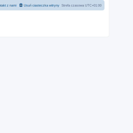
takt z nami
Usuń ciasteczka witryny
Strefa czasowa
UTC+01:00