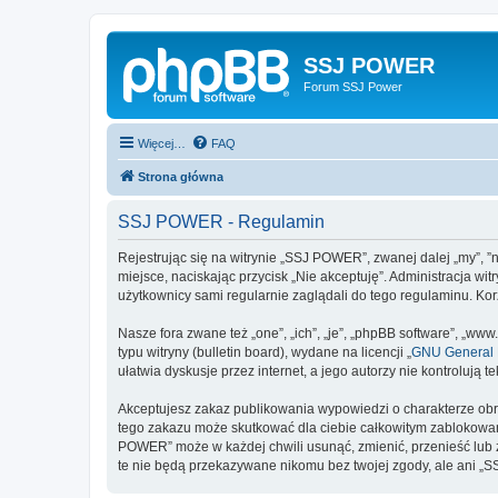
SSJ POWER
Forum SSJ Power
Więcej…
FAQ
Strona główna
SSJ POWER - Regulamin
Rejestrując się na witrynie „SSJ POWER”, zwanej dalej „my”, ”n
miejsce, naciskając przycisk „Nie akceptuję”. Administracja 
użytkownicy sami regularnie zaglądali do tego regulaminu. K
Nasze fora zwane też „one”, „ich”, „je”, „phpBB software”, „
typu witryny (bulletin board), wydane na licencji „
GNU General P
ułatwia dyskusje przez internet, a jego autorzy nie kontroluj
Akceptujesz zakaz publikowania wypowiedzi o charakterze obr
tego zakazu może skutkować dla ciebie całkowitym zablokowan
POWER” może w każdej chwili usunąć, zmienić, przenieść lub z
te nie będą przekazywane nikomu bez twojej zgody, ale ani „