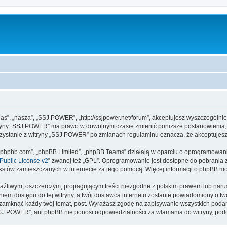
as”, „nasza”, „SSJ POWER”, „http://ssjpower.net/forum”, akceptujesz wyszczególnio
witryny „SSJ POWER” ma prawo w dowolnym czasie zmienić poniższe postanowienia, 
orzystanie z witryny „SSJ POWER” po zmianach regulaminu oznacza, że akceptujes
www.phpbb.com”, „phpBB Limited”, „phpBB Teams” działają w oparciu o oprogramowan
ublic License v2
” zwanej też „GPL”. Oprogramowanie jest dostępne do pobrania 
ą tekstów zamieszczanych w internecie za jego pomocą. Więcej informacji o phpBB m
aźliwym, oszczerczym, propagującym treści niezgodne z polskim prawem lub narus
iem dostępu do tej witryny, a twój dostawca internetu zostanie powiadomiony o 
amknąć każdy twój temat, post. Wyrażasz zgodę na zapisywanie wszystkich podany
SSJ POWER”, ani phpBB nie ponosi odpowiedzialności za włamania do witryny, pod