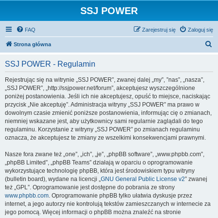
SSJ POWER
FAQ
Zarejestruj się
Zaloguj się
S
Strona główna
z
SSJ POWER - Regulamin
u
k
Rejestrując się na witrynie „SSJ POWER”, zwanej dalej „my”, ”nas”, „nasza”,
„SSJ POWER”, „http://ssjpower.net/forum”, akceptujesz wyszczególnione
a
poniżej postanowienia. Jeśli ich nie akceptujesz, opuść to miejsce, naciskając
j
przycisk „Nie akceptuję”. Administracja witryny „SSJ POWER” ma prawo w
dowolnym czasie zmienić poniższe postanowienia, informując cię o zmianach,
niemniej wskazane jest, aby użytkownicy sami regularnie zaglądali do tego
regulaminu. Korzystanie z witryny „SSJ POWER” po zmianach regulaminu
oznacza, że akceptujesz te zmiany ze wszelkimi konsekwencjami prawnymi.
Nasze fora zwane też „one”, „ich”, „je”, „phpBB software”, „www.phpbb.com”,
„phpBB Limited”, „phpBB Teams” działają w oparciu o oprogramowanie
wykorzystujące technologię phpBB, która jest środowiskiem typu witryny
(bulletin board), wydane na licencji „
GNU General Public License v2
” zwanej
też „GPL”. Oprogramowanie jest dostępne do pobrania ze strony
www.phpbb.com
. Oprogramowanie phpBB tylko ułatwia dyskusje przez
internet, a jego autorzy nie kontrolują tekstów zamieszczanych w internecie za
jego pomocą. Więcej informacji o phpBB można znaleźć na stronie