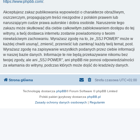
https://www.phpbb.com/
.
Akceptujesz zakaz publikowania wypowiedzi o charakterze obraźliwym,
oszczerczym, propagującym treści niezgodne z polskim prawem lub
naruszającym cudze prawa autorskie i dobra osobiste. Naruszenie tego
zakazu może skutkować dla ciebie całkowitym zablokowaniem dostępu do tej
witryny, a twój dostawca internetu zostanie powiadomiony o twoim
niewłaściwym zachowaniu. Wyrażasz zgodę na to, że „SSJ POWER” może w
każdej chwili usunąć, zmienić, przenieść lub zamknąć każdy twój temat, post.
Wyrażasz zgodę na zapisywanie wszystkich podanych przez ciebie informacji
w naszej bazie danych. Informacje te nie będą przekazywane nikomu bez
twojej zgody, ale ani „SSJ POWER”, ani phpBB nie ponosi odpowiedzialności
za włamania do witryny, podczas których może dojść do kradzieży danych.
Strona główna
Strefa czasowa
UTC+01:00
Technologię dostarcza
phpBB
® Forum Software © phpBB Limited
Polski pakiet językowy dostarcza
phpBB.pl
Zasady ochrony danych osobowych
|
Regulamin