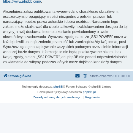
https://www.phpbb.com/
.
Akceptujesz zakaz publikowania wypowiedzi o charakterze obraźliwym,
oszczerczym, propagującym treści niezgodne z polskim prawem lub
naruszającym cudze prawa autorskie i dobra osobiste. Naruszenie tego
zakazu może skutkować dla ciebie całkowitym zablokowaniem dostępu do tej
witryny, a twój dostawca internetu zostanie powiadomiony o twoim
niewłaściwym zachowaniu. Wyrażasz zgodę na to, że „SSJ POWER” może w
każdej chwili usunąć, zmienić, przenieść lub zamknąć każdy twój temat, post.
Wyrażasz zgodę na zapisywanie wszystkich podanych przez ciebie informacji
w naszej bazie danych. Informacje te nie będą przekazywane nikomu bez
twojej zgody, ale ani „SSJ POWER”, ani phpBB nie ponosi odpowiedzialności
za włamania do witryny, podczas których może dojść do kradzieży danych.
Strona główna
Strefa czasowa
UTC+01:00
Technologię dostarcza
phpBB
® Forum Software © phpBB Limited
Polski pakiet językowy dostarcza
phpBB.pl
Zasady ochrony danych osobowych
|
Regulamin