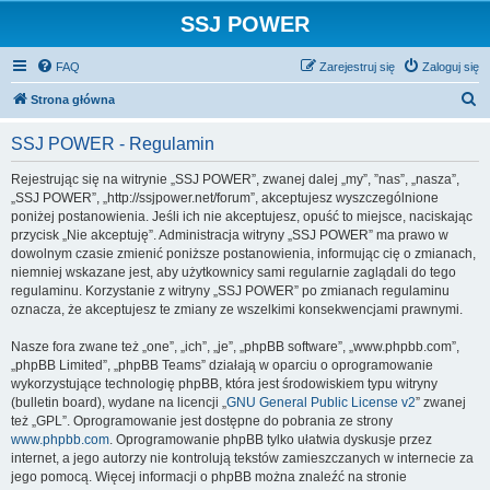
SSJ POWER
FAQ
Zarejestruj się
Zaloguj się
S
Strona główna
z
SSJ POWER - Regulamin
u
k
Rejestrując się na witrynie „SSJ POWER”, zwanej dalej „my”, ”nas”, „nasza”,
„SSJ POWER”, „http://ssjpower.net/forum”, akceptujesz wyszczególnione
a
poniżej postanowienia. Jeśli ich nie akceptujesz, opuść to miejsce, naciskając
j
przycisk „Nie akceptuję”. Administracja witryny „SSJ POWER” ma prawo w
dowolnym czasie zmienić poniższe postanowienia, informując cię o zmianach,
niemniej wskazane jest, aby użytkownicy sami regularnie zaglądali do tego
regulaminu. Korzystanie z witryny „SSJ POWER” po zmianach regulaminu
oznacza, że akceptujesz te zmiany ze wszelkimi konsekwencjami prawnymi.
Nasze fora zwane też „one”, „ich”, „je”, „phpBB software”, „www.phpbb.com”,
„phpBB Limited”, „phpBB Teams” działają w oparciu o oprogramowanie
wykorzystujące technologię phpBB, która jest środowiskiem typu witryny
(bulletin board), wydane na licencji „
GNU General Public License v2
” zwanej
też „GPL”. Oprogramowanie jest dostępne do pobrania ze strony
www.phpbb.com
. Oprogramowanie phpBB tylko ułatwia dyskusje przez
internet, a jego autorzy nie kontrolują tekstów zamieszczanych w internecie za
jego pomocą. Więcej informacji o phpBB można znaleźć na stronie