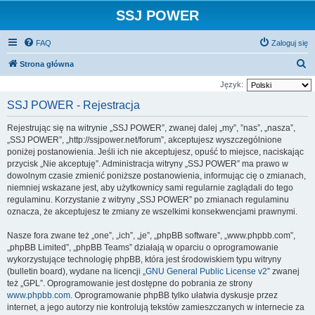
SSJ POWER
FAQ
Zaloguj się
S
Strona główna
z
Język:
u
SSJ POWER - Rejestracja
k
Rejestrując się na witrynie „SSJ POWER”, zwanej dalej „my”, ”nas”, „nasza”,
a
„SSJ POWER”, „http://ssjpower.net/forum”, akceptujesz wyszczególnione
j
poniżej postanowienia. Jeśli ich nie akceptujesz, opuść to miejsce, naciskając
przycisk „Nie akceptuję”. Administracja witryny „SSJ POWER” ma prawo w
dowolnym czasie zmienić poniższe postanowienia, informując cię o zmianach,
niemniej wskazane jest, aby użytkownicy sami regularnie zaglądali do tego
regulaminu. Korzystanie z witryny „SSJ POWER” po zmianach regulaminu
oznacza, że akceptujesz te zmiany ze wszelkimi konsekwencjami prawnymi.
Nasze fora zwane też „one”, „ich”, „je”, „phpBB software”, „www.phpbb.com”,
„phpBB Limited”, „phpBB Teams” działają w oparciu o oprogramowanie
wykorzystujące technologię phpBB, która jest środowiskiem typu witryny
(bulletin board), wydane na licencji „
GNU General Public License v2
” zwanej
też „GPL”. Oprogramowanie jest dostępne do pobrania ze strony
www.phpbb.com
. Oprogramowanie phpBB tylko ułatwia dyskusje przez
internet, a jego autorzy nie kontrolują tekstów zamieszczanych w internecie za