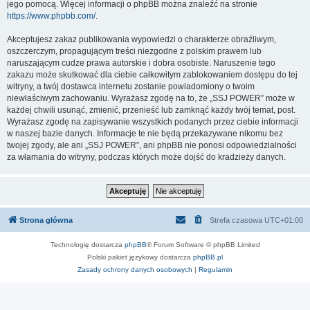
jego pomocą. Więcej informacji o phpBB można znaleźć na stronie
https://www.phpbb.com/
.
Akceptujesz zakaz publikowania wypowiedzi o charakterze obraźliwym,
oszczerczym, propagującym treści niezgodne z polskim prawem lub
naruszającym cudze prawa autorskie i dobra osobiste. Naruszenie tego
zakazu może skutkować dla ciebie całkowitym zablokowaniem dostępu do tej
witryny, a twój dostawca internetu zostanie powiadomiony o twoim
niewłaściwym zachowaniu. Wyrażasz zgodę na to, że „SSJ POWER” może w
każdej chwili usunąć, zmienić, przenieść lub zamknąć każdy twój temat, post.
Wyrażasz zgodę na zapisywanie wszystkich podanych przez ciebie informacji
w naszej bazie danych. Informacje te nie będą przekazywane nikomu bez
twojej zgody, ale ani „SSJ POWER”, ani phpBB nie ponosi odpowiedzialności
za włamania do witryny, podczas których może dojść do kradzieży danych.
Strona główna
Strefa czasowa
UTC+01:00
Technologię dostarcza
phpBB
® Forum Software © phpBB Limited
Polski pakiet językowy dostarcza
phpBB.pl
Zasady ochrony danych osobowych
|
Regulamin