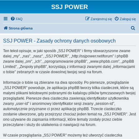
SSJ POWER
FAQ
Zarejestruj się
Zaloguj się
S
Strona główna
z
SSJ POWER - Zasady ochrony danych osobowych
u
k
Ten tekst opisuje, w jaki sposób „SSJ POWER” i firmy stowarzyszone zwane
dalej „my”, „nas”, „nasz”, „SSJ POWER”, „http://ssjpower.net/forum” i phpBB
a
zwane dalej „oni”, „ich”, „oprogramowanie phpBB”, „www.phpbb.com”, „phpBB
j
Limited”, „Zespoły phpBB”, korzystają z informacji zwanymi dalej „informacjami
o tobie” zebranych w czasie dowolnej twojej sesji na forum.
Informacje o tobie są zbierane na dwa sposoby. Po pierwsze, przeglądanie
„SSJ POWER” powoduje, że aplikacja phpBB tworzy kilka ciasteczek, które są
małymi plikami tekstowymi pobranymi do katalogu plików tymczasowych twojej
przeglądarki. Pierwsze dwa ciasteczka zawierają identyfikator użytkownika
zwany „user-id” i anonimowy identyfikator sesji zwany „session-id”,
automatycznie przyznane ci przez aplikację phpBB. Trzecie ciasteczko
zostanie utworzone, gdy przejrzysz chociaż jeden temat na „SSJ POWER”. Jest
ono używane do zapisania informacji, które tematy zostały przez ciebie
przeczytane i służy do ułatwienia ci nawigacji na forum.
W czasie przeglądania „SSJ POWER” możemy też utworzyć ciasteczka