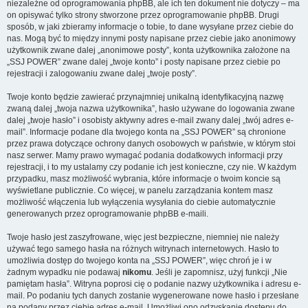
niezależne od oprogramowania phpBB, ale ich ten dokument nie dotyczy – ma
on opisywać tylko strony stworzone przez oprogramowanie phpBB. Drugi
sposób, w jaki zbieramy informacje o tobie, to dane wysyłane przez ciebie do
nas. Mogą być to między innymi posty napisane przez ciebie jako anonimowy
użytkownik zwane dalej „anonimowe posty”, konta użytkownika założone na
„SSJ POWER” zwane dalej „twoje konto” i posty napisane przez ciebie po
rejestracji i zalogowaniu zwane dalej „twoje posty”.
Twoje konto będzie zawierać przynajmniej unikalną identyfikacyjną nazwę
zwaną dalej „twoja nazwa użytkownika”, hasło używane do logowania zwane
dalej „twoje hasło” i osobisty aktywny adres e-mail zwany dalej „twój adres e-
mail”. Informacje podane dla twojego konta na „SSJ POWER” są chronione
przez prawa dotyczące ochrony danych osobowych w państwie, w którym stoi
nasz serwer. Mamy prawo wymagać podania dodatkowych informacji przy
rejestracji, i to my ustalamy czy podanie ich jest konieczne, czy nie. W każdym
przypadku, masz możliwość wybrania, które informacje o twoim koncie są
wyświetlane publicznie. Co więcej, w panelu zarządzania kontem masz
możliwość włączenia lub wyłączenia wysyłania do ciebie automatycznie
generowanych przez oprogramowanie phpBB e-maili.
Twoje hasło jest zaszyfrowane, więc jest bezpieczne, niemniej nie należy
używać tego samego hasła na różnych witrynach internetowych. Hasło to
umożliwia dostęp do twojego konta na „SSJ POWER”, więc chroń je i w
żadnym wypadku nie podawaj
nikomu
. Jeśli je zapomnisz, użyj funkcji „Nie
pamiętam hasła”. Witryna poprosi cię o podanie nazwy użytkownika i adresu e-
mail. Po podaniu tych danych zostanie wygenerowane nowe hasło i przesłane
na podany przez ciebie adres e-mail. Umożliwi ono odzyskanie dostępu do