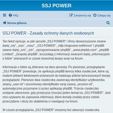
SSJ POWER
FAQ
Zarejestruj się
Zaloguj się
S
Strona główna
z
SSJ POWER - Zasady ochrony danych osobowych
u
k
Ten tekst opisuje, w jaki sposób „SSJ POWER” i firmy stowarzyszone zwane
dalej „my”, „nas”, „nasz”, „SSJ POWER”, „http://ssjpower.net/forum” i phpBB
a
zwane dalej „oni”, „ich”, „oprogramowanie phpBB”, „www.phpbb.com”, „phpBB
j
Limited”, „Zespoły phpBB”, korzystają z informacji zwanymi dalej „informacjami
o tobie” zebranych w czasie dowolnej twojej sesji na forum.
Informacje o tobie są zbierane na dwa sposoby. Po pierwsze, przeglądanie
„SSJ POWER” powoduje, że aplikacja phpBB tworzy kilka ciasteczek, które są
małymi plikami tekstowymi pobranymi do katalogu plików tymczasowych twojej
przeglądarki. Pierwsze dwa ciasteczka zawierają identyfikator użytkownika
zwany „user-id” i anonimowy identyfikator sesji zwany „session-id”,
automatycznie przyznane ci przez aplikację phpBB. Trzecie ciasteczko
zostanie utworzone, gdy przejrzysz chociaż jeden temat na „SSJ POWER”. Jest
ono używane do zapisania informacji, które tematy zostały przez ciebie
przeczytane i służy do ułatwienia ci nawigacji na forum.
W czasie przeglądania „SSJ POWER” możemy też utworzyć ciasteczka