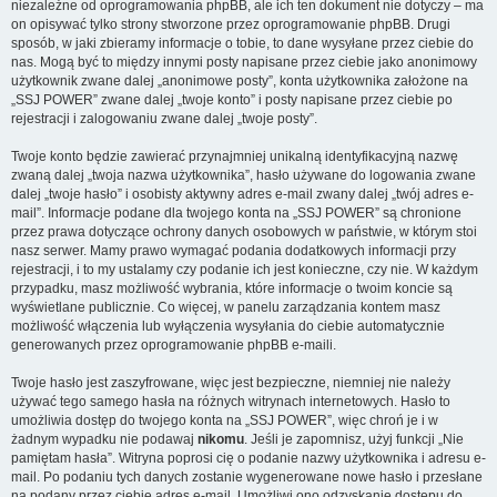
niezależne od oprogramowania phpBB, ale ich ten dokument nie dotyczy – ma
on opisywać tylko strony stworzone przez oprogramowanie phpBB. Drugi
sposób, w jaki zbieramy informacje o tobie, to dane wysyłane przez ciebie do
nas. Mogą być to między innymi posty napisane przez ciebie jako anonimowy
użytkownik zwane dalej „anonimowe posty”, konta użytkownika założone na
„SSJ POWER” zwane dalej „twoje konto” i posty napisane przez ciebie po
rejestracji i zalogowaniu zwane dalej „twoje posty”.
Twoje konto będzie zawierać przynajmniej unikalną identyfikacyjną nazwę
zwaną dalej „twoja nazwa użytkownika”, hasło używane do logowania zwane
dalej „twoje hasło” i osobisty aktywny adres e-mail zwany dalej „twój adres e-
mail”. Informacje podane dla twojego konta na „SSJ POWER” są chronione
przez prawa dotyczące ochrony danych osobowych w państwie, w którym stoi
nasz serwer. Mamy prawo wymagać podania dodatkowych informacji przy
rejestracji, i to my ustalamy czy podanie ich jest konieczne, czy nie. W każdym
przypadku, masz możliwość wybrania, które informacje o twoim koncie są
wyświetlane publicznie. Co więcej, w panelu zarządzania kontem masz
możliwość włączenia lub wyłączenia wysyłania do ciebie automatycznie
generowanych przez oprogramowanie phpBB e-maili.
Twoje hasło jest zaszyfrowane, więc jest bezpieczne, niemniej nie należy
używać tego samego hasła na różnych witrynach internetowych. Hasło to
umożliwia dostęp do twojego konta na „SSJ POWER”, więc chroń je i w
żadnym wypadku nie podawaj
nikomu
. Jeśli je zapomnisz, użyj funkcji „Nie
pamiętam hasła”. Witryna poprosi cię o podanie nazwy użytkownika i adresu e-
mail. Po podaniu tych danych zostanie wygenerowane nowe hasło i przesłane
na podany przez ciebie adres e-mail. Umożliwi ono odzyskanie dostępu do