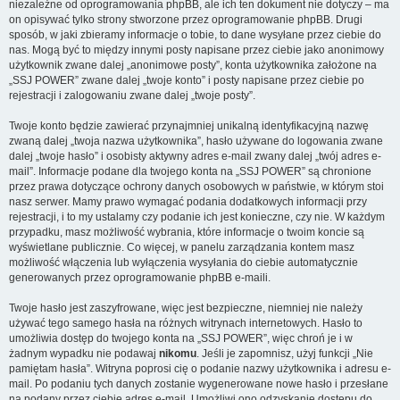
niezależne od oprogramowania phpBB, ale ich ten dokument nie dotyczy – ma
on opisywać tylko strony stworzone przez oprogramowanie phpBB. Drugi
sposób, w jaki zbieramy informacje o tobie, to dane wysyłane przez ciebie do
nas. Mogą być to między innymi posty napisane przez ciebie jako anonimowy
użytkownik zwane dalej „anonimowe posty”, konta użytkownika założone na
„SSJ POWER” zwane dalej „twoje konto” i posty napisane przez ciebie po
rejestracji i zalogowaniu zwane dalej „twoje posty”.
Twoje konto będzie zawierać przynajmniej unikalną identyfikacyjną nazwę
zwaną dalej „twoja nazwa użytkownika”, hasło używane do logowania zwane
dalej „twoje hasło” i osobisty aktywny adres e-mail zwany dalej „twój adres e-
mail”. Informacje podane dla twojego konta na „SSJ POWER” są chronione
przez prawa dotyczące ochrony danych osobowych w państwie, w którym stoi
nasz serwer. Mamy prawo wymagać podania dodatkowych informacji przy
rejestracji, i to my ustalamy czy podanie ich jest konieczne, czy nie. W każdym
przypadku, masz możliwość wybrania, które informacje o twoim koncie są
wyświetlane publicznie. Co więcej, w panelu zarządzania kontem masz
możliwość włączenia lub wyłączenia wysyłania do ciebie automatycznie
generowanych przez oprogramowanie phpBB e-maili.
Twoje hasło jest zaszyfrowane, więc jest bezpieczne, niemniej nie należy
używać tego samego hasła na różnych witrynach internetowych. Hasło to
umożliwia dostęp do twojego konta na „SSJ POWER”, więc chroń je i w
żadnym wypadku nie podawaj
nikomu
. Jeśli je zapomnisz, użyj funkcji „Nie
pamiętam hasła”. Witryna poprosi cię o podanie nazwy użytkownika i adresu e-
mail. Po podaniu tych danych zostanie wygenerowane nowe hasło i przesłane
na podany przez ciebie adres e-mail. Umożliwi ono odzyskanie dostępu do