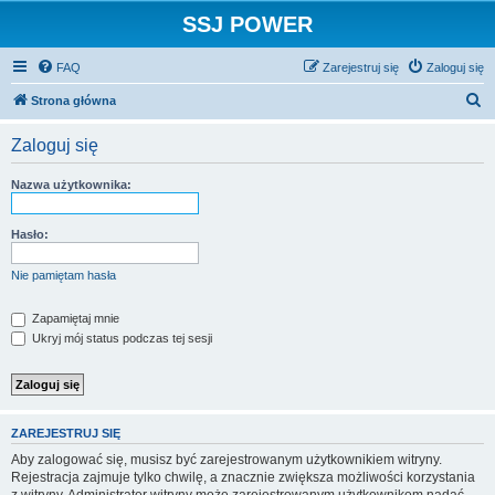
SSJ POWER
FAQ
Zarejestruj się
Zaloguj się
S
Strona główna
z
Zaloguj się
u
k
Nazwa użytkownika:
a
j
Hasło:
Nie pamiętam hasła
Zapamiętaj mnie
Ukryj mój status podczas tej sesji
ZAREJESTRUJ SIĘ
Aby zalogować się, musisz być zarejestrowanym użytkownikiem witryny.
Rejestracja zajmuje tylko chwilę, a znacznie zwiększa możliwości korzystania
z witryny. Administrator witryny może zarejestrowanym użytkownikom nadać