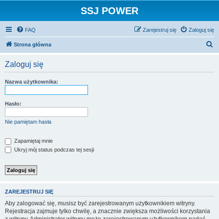
SSJ POWER
FAQ
Zarejestruj się
Zaloguj się
S
Strona główna
z
Zaloguj się
u
k
Nazwa użytkownika:
a
j
Hasło:
Nie pamiętam hasła
Zapamiętaj mnie
Ukryj mój status podczas tej sesji
ZAREJESTRUJ SIĘ
Aby zalogować się, musisz być zarejestrowanym użytkownikiem witryny.
Rejestracja zajmuje tylko chwilę, a znacznie zwiększa możliwości korzystania
z witryny. Administrator witryny może zarejestrowanym użytkownikom nadać