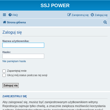
SSJ POWER
FAQ
Zarejestruj się
Zaloguj się
S
Strona główna
z
Zaloguj się
u
k
Nazwa użytkownika:
a
j
Hasło:
Nie pamiętam hasła
Zapamiętaj mnie
Ukryj mój status podczas tej sesji
ZAREJESTRUJ SIĘ
Aby zalogować się, musisz być zarejestrowanym użytkownikiem witryny.
Rejestracja zajmuje tylko chwilę, a znacznie zwiększa możliwości korzystania
z witryny. Administrator witryny może zarejestrowanym użytkownikom nadać