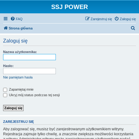
SSJ POWER
FAQ
Zarejestruj się
Zaloguj się
S
Strona główna
z
Zaloguj się
u
k
Nazwa użytkownika:
a
j
Hasło:
Nie pamiętam hasła
Zapamiętaj mnie
Ukryj mój status podczas tej sesji
ZAREJESTRUJ SIĘ
Aby zalogować się, musisz być zarejestrowanym użytkownikiem witryny.
Rejestracja zajmuje tylko chwilę, a znacznie zwiększa możliwości korzystania
z witryny. Administrator witryny może zarejestrowanym użytkownikom nadać