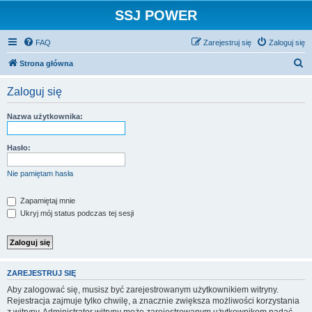
SSJ POWER
FAQ
Zarejestruj się
Zaloguj się
S
Strona główna
z
Zaloguj się
u
k
Nazwa użytkownika:
a
j
Hasło:
Nie pamiętam hasła
Zapamiętaj mnie
Ukryj mój status podczas tej sesji
ZAREJESTRUJ SIĘ
Aby zalogować się, musisz być zarejestrowanym użytkownikiem witryny.
Rejestracja zajmuje tylko chwilę, a znacznie zwiększa możliwości korzystania
z witryny. Administrator witryny może zarejestrowanym użytkownikom nadać