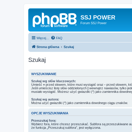
SSJ POWER
Forum SSJ Power
Więcej…
FAQ
Strona główna
Szukaj
Szukaj
WYSZUKIWANIE
Szukaj wg słów kluczowych:
Umieść
+
przed słowem, które musi wystąpić oraz
-
przed słowem, któ
Jeśli umieścisz listę słów oddzielonych
|
wewnątrz nawiasów, tylko jed
musiało wystąpić. Możesz użyć gwiazdki (*) jako zamiennika dowolne
Szukaj wg autora:
Można użyć gwiazdki (*) jako zamiennika dowolnego ciągu znaków.
OPCJE WYSZUKIWANIA
Przeszukaj fora:
Wybierz fora, które chcesz przeszukać. Subfora są przeszukiwane a
że funkcja „Przeszukuj subfora”, jest wyłączona.