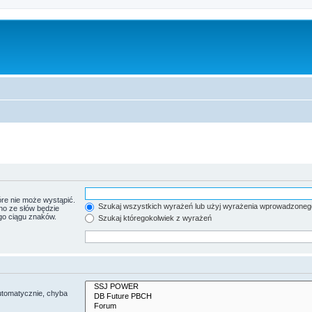
re nie może wystąpić.
Szukaj wszystkich wyrażeń lub użyj wyrażenia wprowadzoneg
no ze słów będzie
go ciągu znaków.
Szukaj któregokolwiek z wyrażeń
utomatycznie, chyba