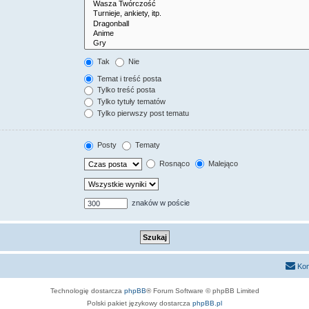
Tak
Nie
Temat i treść posta
Tylko treść posta
Tylko tytuły tematów
Tylko pierwszy post tematu
Posty
Tematy
Rosnąco
Malejąco
znaków w poście
Kon
Technologię dostarcza
phpBB
® Forum Software © phpBB Limited
Polski pakiet językowy dostarcza
phpBB.pl