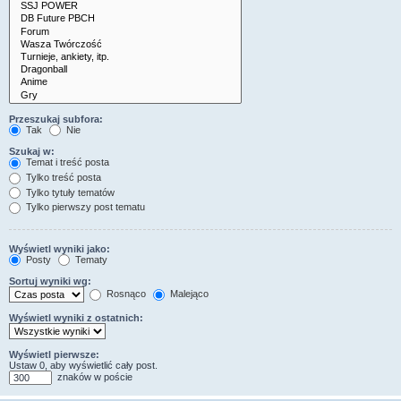
Przeszukaj subfora:
Tak
Nie
Szukaj w:
Temat i treść posta
Tylko treść posta
Tylko tytuły tematów
Tylko pierwszy post tematu
Wyświetl wyniki jako:
Posty
Tematy
Sortuj wyniki wg:
Rosnąco
Malejąco
Wyświetl wyniki z ostatnich:
Wyświetl pierwsze:
Ustaw 0, aby wyświetlić cały post.
znaków w poście