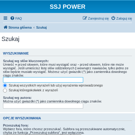
SSJ POWER
FAQ
Zarejestruj się
Zaloguj się
Strona główna
Szukaj
Szukaj
WYSZUKIWANIE
Szukaj wg słów kluczowych:
Umieść
+
przed słowem, które musi wystąpić oraz
-
przed słowem, które nie może
wystąpić. Jeśli umieścisz listę słów oddzielonych
|
wewnątrz nawiasów, tylko jedno ze
słów będzie musiało wystąpić. Możesz użyć gwiazdki (*) jako zamiennika dowolnego
ciągu znaków.
Szukaj wszystkich wyrażeń lub użyj wyrażenia wprowadzonego
Szukaj któregokolwiek z wyrażeń
Szukaj wg autora:
Można użyć gwiazdki (*) jako zamiennika dowolnego ciągu znaków.
OPCJE WYSZUKIWANIA
Przeszukaj fora:
Wybierz fora, które chcesz przeszukać. Subfora są przeszukiwane automatycznie,
chyba że funkcja „Przeszukuj subfora”, jest wyłączona.