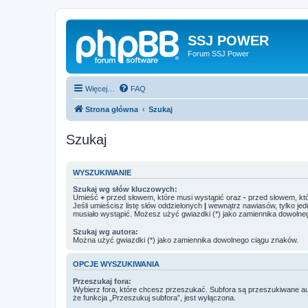
SSJ POWER
Forum SSJ Power
Więcej…
FAQ
Strona główna
Szukaj
Szukaj
WYSZUKIWANIE
Szukaj wg słów kluczowych:
Umieść
+
przed słowem, które musi wystąpić oraz
-
przed słowem, któ
Jeśli umieścisz listę słów oddzielonych
|
wewnątrz nawiasów, tylko jed
musiało wystąpić. Możesz użyć gwiazdki (*) jako zamiennika dowolne
Szukaj wg autora:
Można użyć gwiazdki (*) jako zamiennika dowolnego ciągu znaków.
OPCJE WYSZUKIWANIA
Przeszukaj fora:
Wybierz fora, które chcesz przeszukać. Subfora są przeszukiwane a
że funkcja „Przeszukuj subfora”, jest wyłączona.