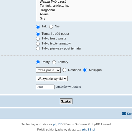
Tak
Nie
Temat i treść posta
Tylko treść posta
Tylko tytuły tematów
Tylko pierwszy post tematu
Posty
Tematy
Rosnąco
Malejąco
znaków w poście
Kon
Technologię dostarcza
phpBB
® Forum Software © phpBB Limited
Polski pakiet językowy dostarcza
phpBB.pl