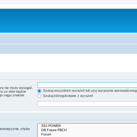
re nie może wystąpić.
Szukaj wszystkich wyrażeń lub użyj wyrażenia wprowadzoneg
no ze słów będzie
go ciągu znaków.
Szukaj któregokolwiek z wyrażeń
utomatycznie, chyba