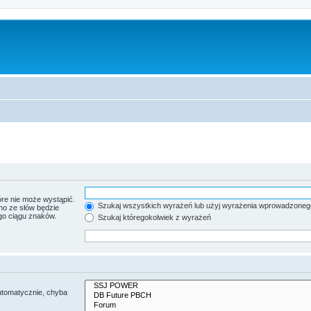
re nie może wystąpić.
Szukaj wszystkich wyrażeń lub użyj wyrażenia wprowadzoneg
no ze słów będzie
go ciągu znaków.
Szukaj któregokolwiek z wyrażeń
utomatycznie, chyba