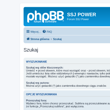
SSJ POWER
Forum SSJ Power
Więcej…
FAQ
Strona główna
Szukaj
Szukaj
WYSZUKIWANIE
Szukaj wg słów kluczowych:
Umieść
+
przed słowem, które musi wystąpić oraz
-
przed słowem, któ
Jeśli umieścisz listę słów oddzielonych
|
wewnątrz nawiasów, tylko jed
musiało wystąpić. Możesz użyć gwiazdki (*) jako zamiennika dowolne
Szukaj wg autora:
Można użyć gwiazdki (*) jako zamiennika dowolnego ciągu znaków.
OPCJE WYSZUKIWANIA
Przeszukaj fora:
Wybierz fora, które chcesz przeszukać. Subfora są przeszukiwane a
że funkcja „Przeszukuj subfora”, jest wyłączona.