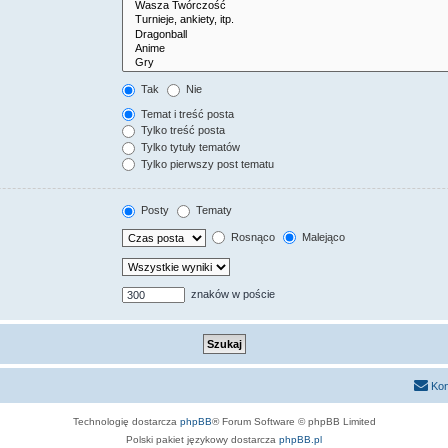
Tak
Nie
Temat i treść posta
Tylko treść posta
Tylko tytuły tematów
Tylko pierwszy post tematu
Posty
Tematy
Rosnąco
Malejąco
znaków w poście
Kon
Technologię dostarcza
phpBB
® Forum Software © phpBB Limited
Polski pakiet językowy dostarcza
phpBB.pl