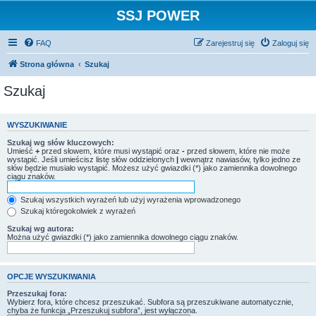
SSJ POWER
FAQ
Zarejestruj się
Zaloguj się
Strona główna
Szukaj
Szukaj
WYSZUKIWANIE
Szukaj wg słów kluczowych:
Umieść
+
przed słowem, które musi wystąpić oraz
-
przed słowem, które nie może
wystąpić. Jeśli umieścisz listę słów oddzielonych
|
wewnątrz nawiasów, tylko jedno ze
słów będzie musiało wystąpić. Możesz użyć gwiazdki (*) jako zamiennika dowolnego
ciągu znaków.
Szukaj wszystkich wyrażeń lub użyj wyrażenia wprowadzonego
Szukaj któregokolwiek z wyrażeń
Szukaj wg autora:
Można użyć gwiazdki (*) jako zamiennika dowolnego ciągu znaków.
OPCJE WYSZUKIWANIA
Przeszukaj fora:
Wybierz fora, które chcesz przeszukać. Subfora są przeszukiwane automatycznie,
chyba że funkcja „Przeszukuj subfora”, jest wyłączona.