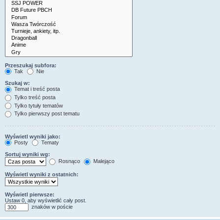
Przeszukaj subfora:
Tak
Nie
Szukaj w:
Temat i treść posta
Tylko treść posta
Tylko tytuły tematów
Tylko pierwszy post tematu
Wyświetl wyniki jako:
Posty
Tematy
Sortuj wyniki wg:
Rosnąco
Malejąco
Wyświetl wyniki z ostatnich:
Wyświetl pierwsze:
Ustaw 0, aby wyświetlić cały post.
znaków w poście