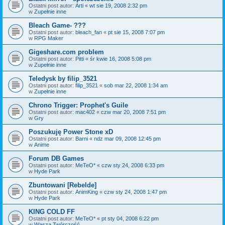
Ostatni post autor:
Arti
«
wt sie 19, 2008 2:32 pm
w
Zupełnie inne
Bleach Game- ???
Ostatni post autor:
bleach_fan
«
pt sie 15, 2008 7:07 pm
w
RPG Maker
Gigeshare.com problem
Ostatni post autor:
Pitti
«
śr kwie 16, 2008 5:08 pm
w
Zupełnie inne
Teledysk by filip_3521
Ostatni post autor:
filip_3521
«
sob mar 22, 2008 1:34 am
w
Zupełnie inne
Chrono Trigger: Prophet's Guile
Ostatni post autor:
mac402
«
czw mar 20, 2008 7:51 pm
w
Gry
Poszukuję Power Stone xD
Ostatni post autor:
Barni
«
ndz mar 09, 2008 12:45 pm
w
Anime
Forum DB Games
Ostatni post autor:
MeTeO*
«
czw sty 24, 2008 6:33 pm
w
Hyde Park
Zbuntowani [Rebelde]
Ostatni post autor:
AnimKing
«
czw sty 24, 2008 1:47 pm
w
Hyde Park
KING COLD FF
Ostatni post autor:
MeTeO*
«
pt sty 04, 2008 6:22 pm
w
Wasza Twórczość