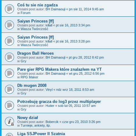
Coś tu sie nie zgadza
Ostatni post autor:
BH Daimaouji
«
pn sie 11, 2014 9:45 am
w
Forum
Saiyan Princess [ff]
Ostatni post autor:
killall
«
pt sie 16, 2013 3:34 pm
w
Wasza Twórczość
Saiyan Princess [ff]
Ostatni post autor:
killall
«
pt sie 16, 2013 3:28 pm
w
Wasza Twórczość
Dragon Ball Heroes
Ostatni post autor:
BH Daimaouji
«
pt gru 28, 2012 8:42 pm
w
Gry
Pare gier RPG Makera które znalazłem na YT
Ostatni post autor:
BH Daimaouji
«
wt gru 25, 2012 6:56 pm
w
RPG Maker
Db mugen 2008
Ostatni post autor:
Vinyl
«
ndz wrz 18, 2011 8:53 am
w
Gry
Potrzebuję gracza do log3 przez multiplayer
Ostatni post autor:
Hutier
«
sob lut 05, 2011 10:57 am
w
Gry
Nowy dział
Ostatni post autor:
Bobercik
«
czw gru 23, 2010 3:26 pm
w
Turnieje, ankiety, itp.
Liga SSJPower II Szatnia