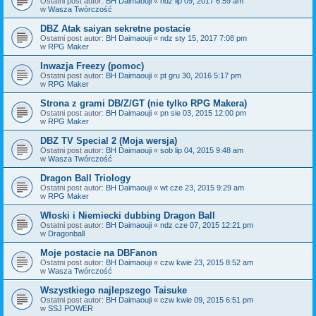
Ostatni post autor:
BH Daimaouji
«
ndz lip 09, 2017 6:59 am
w
Wasza Twórczość
DBZ Atak saiyan sekretne postacie
Ostatni post autor:
BH Daimaouji
«
ndz sty 15, 2017 7:08 pm
w
RPG Maker
Inwazja Freezy (pomoc)
Ostatni post autor:
BH Daimaouji
«
pt gru 30, 2016 5:17 pm
w
RPG Maker
Strona z grami DB/Z/GT (nie tylko RPG Makera)
Ostatni post autor:
BH Daimaouji
«
pn sie 03, 2015 12:00 pm
w
RPG Maker
DBZ TV Special 2 (Moja wersja)
Ostatni post autor:
BH Daimaouji
«
sob lip 04, 2015 9:48 am
w
Wasza Twórczość
Dragon Ball Triology
Ostatni post autor:
BH Daimaouji
«
wt cze 23, 2015 9:29 am
w
RPG Maker
Włoski i Niemiecki dubbing Dragon Ball
Ostatni post autor:
BH Daimaouji
«
ndz cze 07, 2015 12:21 pm
w
Dragonball
Moje postacie na DBFanon
Ostatni post autor:
BH Daimaouji
«
czw kwie 23, 2015 8:52 am
w
Wasza Twórczość
Wszystkiego najlepszego Taisuke
Ostatni post autor:
BH Daimaouji
«
czw kwie 09, 2015 6:51 pm
w
SSJ POWER