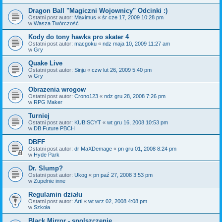
Dragon Ball "Magiczni Wojownicy" Odcinki :)
Ostatni post autor:
Maximus
«
śr cze 17, 2009 10:28 pm
w
Wasza Twórczość
Kody do tony hawks pro skater 4
Ostatni post autor:
macgoku
«
ndz maja 10, 2009 11:27 am
w
Gry
Quake Live
Ostatni post autor:
Sinju
«
czw lut 26, 2009 5:40 pm
w
Gry
Obrazenia wrogow
Ostatni post autor:
Crono123
«
ndz gru 28, 2008 7:26 pm
w
RPG Maker
Turniej
Ostatni post autor:
KUBISCYT
«
wt gru 16, 2008 10:53 pm
w
DB Future PBCH
DBFF
Ostatni post autor:
dr MaXDemage
«
pn gru 01, 2008 8:24 pm
w
Hyde Park
Dr. Slump?
Ostatni post autor:
Ukog
«
pn paź 27, 2008 3:53 pm
w
Zupełnie inne
Regulamin działu
Ostatni post autor:
Arti
«
wt wrz 02, 2008 4:08 pm
w
Szkoła
Black Mirror - spolszczenie