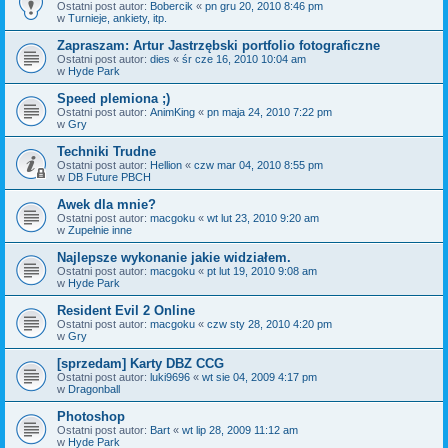
Ostatni post autor:
Bobercik
«
pn gru 20, 2010 8:46 pm
w
Turnieje, ankiety, itp.
Zapraszam: Artur Jastrzębski portfolio fotograficzne
Ostatni post autor:
dies
«
śr cze 16, 2010 10:04 am
w
Hyde Park
Speed plemiona ;)
Ostatni post autor:
AnimKing
«
pn maja 24, 2010 7:22 pm
w
Gry
Techniki Trudne
Ostatni post autor:
Hellion
«
czw mar 04, 2010 8:55 pm
w
DB Future PBCH
Awek dla mnie?
Ostatni post autor:
macgoku
«
wt lut 23, 2010 9:20 am
w
Zupełnie inne
Najlepsze wykonanie jakie widziałem.
Ostatni post autor:
macgoku
«
pt lut 19, 2010 9:08 am
w
Hyde Park
Resident Evil 2 Online
Ostatni post autor:
macgoku
«
czw sty 28, 2010 4:20 pm
w
Gry
[sprzedam] Karty DBZ CCG
Ostatni post autor:
luki9696
«
wt sie 04, 2009 4:17 pm
w
Dragonball
Photoshop
Ostatni post autor:
Bart
«
wt lip 28, 2009 11:12 am
w
Hyde Park