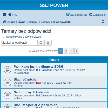
SSJ POWER
FAQ
Zarejestruj się
Zaloguj się
S
Strona główna
Szukaj
Tematy bez odpowiedzi
z
Tematy bez odpowiedzi
u
Wyszukiwanie zaawansowane
k
Szukaj
Wyszukiwanie zaawansowane
a
1
2
3
Następna
Znaleziono 148 wyników
j
Tematy
Pan: Xeno już nie długo w SDBH
Ostatni post autor:
BH Daimaouji
«
sob cze 22, 2019 2:14 pm
w
Dragonball
Błąd reCaptcha
Ostatni post autor:
Rav
«
pt cze 07, 2019 7:27 pm
w
Forum
Nabór nowych kolegów
Ostatni post autor:
BH Daimaouji
«
śr sie 09, 2017 4:36 pm
w
Forum
DBZ TV Special 2 (alt version)