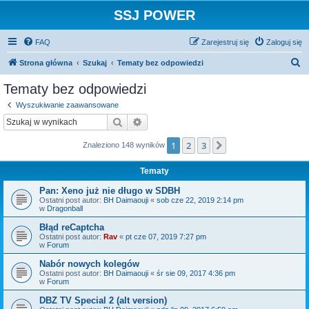
SSJ POWER
FAQ
Zarejestruj się
Zaloguj się
S
Strona główna
Szukaj
Tematy bez odpowiedzi
z
Tematy bez odpowiedzi
u
Wyszukiwanie zaawansowane
k
Szukaj
Wyszukiwanie zaawansowane
a
1
2
3
Następna
Znaleziono 148 wyników
j
Tematy
Pan: Xeno już nie długo w SDBH
Ostatni post autor:
BH Daimaouji
«
sob cze 22, 2019 2:14 pm
w
Dragonball
Błąd reCaptcha
Ostatni post autor:
Rav
«
pt cze 07, 2019 7:27 pm
w
Forum
Nabór nowych kolegów
Ostatni post autor:
BH Daimaouji
«
śr sie 09, 2017 4:36 pm
w
Forum
DBZ TV Special 2 (alt version)