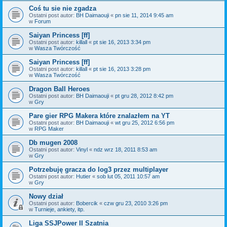
Coś tu sie nie zgadza
Ostatni post autor:
BH Daimaouji
«
pn sie 11, 2014 9:45 am
w
Forum
Saiyan Princess [ff]
Ostatni post autor:
killall
«
pt sie 16, 2013 3:34 pm
w
Wasza Twórczość
Saiyan Princess [ff]
Ostatni post autor:
killall
«
pt sie 16, 2013 3:28 pm
w
Wasza Twórczość
Dragon Ball Heroes
Ostatni post autor:
BH Daimaouji
«
pt gru 28, 2012 8:42 pm
w
Gry
Pare gier RPG Makera które znalazłem na YT
Ostatni post autor:
BH Daimaouji
«
wt gru 25, 2012 6:56 pm
w
RPG Maker
Db mugen 2008
Ostatni post autor:
Vinyl
«
ndz wrz 18, 2011 8:53 am
w
Gry
Potrzebuję gracza do log3 przez multiplayer
Ostatni post autor:
Hutier
«
sob lut 05, 2011 10:57 am
w
Gry
Nowy dział
Ostatni post autor:
Bobercik
«
czw gru 23, 2010 3:26 pm
w
Turnieje, ankiety, itp.
Liga SSJPower II Szatnia