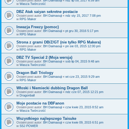
Ostatni post autor:
BH Daimaouji
«
ndz lip 09, 2017 6:59 am
w
Wasza Twórczość
DBZ Atak saiyan sekretne postacie
Ostatni post autor:
BH Daimaouji
«
ndz sty 15, 2017 7:08 pm
w
RPG Maker
Inwazja Freezy (pomoc)
Ostatni post autor:
BH Daimaouji
«
pt gru 30, 2016 5:17 pm
w
RPG Maker
Strona z grami DB/Z/GT (nie tylko RPG Makera)
Ostatni post autor:
BH Daimaouji
«
pn sie 03, 2015 12:00 pm
w
RPG Maker
DBZ TV Special 2 (Moja wersja)
Ostatni post autor:
BH Daimaouji
«
sob lip 04, 2015 9:48 am
w
Wasza Twórczość
Dragon Ball Triology
Ostatni post autor:
BH Daimaouji
«
wt cze 23, 2015 9:29 am
w
RPG Maker
Włoski i Niemiecki dubbing Dragon Ball
Ostatni post autor:
BH Daimaouji
«
ndz cze 07, 2015 12:21 pm
w
Dragonball
Moje postacie na DBFanon
Ostatni post autor:
BH Daimaouji
«
czw kwie 23, 2015 8:52 am
w
Wasza Twórczość
Wszystkiego najlepszego Taisuke
Ostatni post autor:
BH Daimaouji
«
czw kwie 09, 2015 6:51 pm
w
SSJ POWER