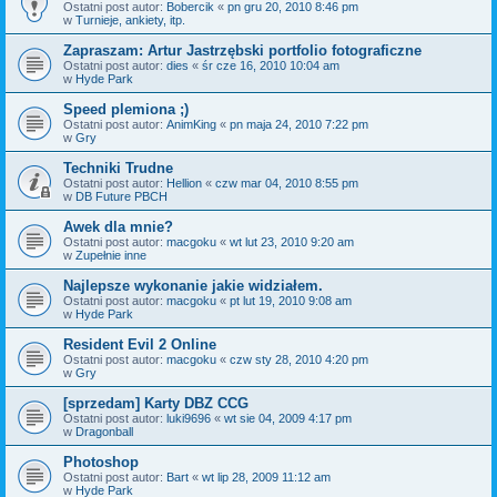
Ostatni post autor:
Bobercik
«
pn gru 20, 2010 8:46 pm
w
Turnieje, ankiety, itp.
Zapraszam: Artur Jastrzębski portfolio fotograficzne
Ostatni post autor:
dies
«
śr cze 16, 2010 10:04 am
w
Hyde Park
Speed plemiona ;)
Ostatni post autor:
AnimKing
«
pn maja 24, 2010 7:22 pm
w
Gry
Techniki Trudne
Ostatni post autor:
Hellion
«
czw mar 04, 2010 8:55 pm
w
DB Future PBCH
Awek dla mnie?
Ostatni post autor:
macgoku
«
wt lut 23, 2010 9:20 am
w
Zupełnie inne
Najlepsze wykonanie jakie widziałem.
Ostatni post autor:
macgoku
«
pt lut 19, 2010 9:08 am
w
Hyde Park
Resident Evil 2 Online
Ostatni post autor:
macgoku
«
czw sty 28, 2010 4:20 pm
w
Gry
[sprzedam] Karty DBZ CCG
Ostatni post autor:
luki9696
«
wt sie 04, 2009 4:17 pm
w
Dragonball
Photoshop
Ostatni post autor:
Bart
«
wt lip 28, 2009 11:12 am
w
Hyde Park