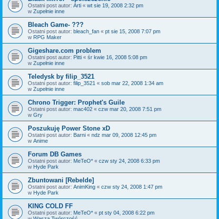
Ostatni post autor:
Arti
«
wt sie 19, 2008 2:32 pm
w
Zupełnie inne
Bleach Game- ???
Ostatni post autor:
bleach_fan
«
pt sie 15, 2008 7:07 pm
w
RPG Maker
Gigeshare.com problem
Ostatni post autor:
Pitti
«
śr kwie 16, 2008 5:08 pm
w
Zupełnie inne
Teledysk by filip_3521
Ostatni post autor:
filip_3521
«
sob mar 22, 2008 1:34 am
w
Zupełnie inne
Chrono Trigger: Prophet's Guile
Ostatni post autor:
mac402
«
czw mar 20, 2008 7:51 pm
w
Gry
Poszukuję Power Stone xD
Ostatni post autor:
Barni
«
ndz mar 09, 2008 12:45 pm
w
Anime
Forum DB Games
Ostatni post autor:
MeTeO*
«
czw sty 24, 2008 6:33 pm
w
Hyde Park
Zbuntowani [Rebelde]
Ostatni post autor:
AnimKing
«
czw sty 24, 2008 1:47 pm
w
Hyde Park
KING COLD FF
Ostatni post autor:
MeTeO*
«
pt sty 04, 2008 6:22 pm
w
Wasza Twórczość