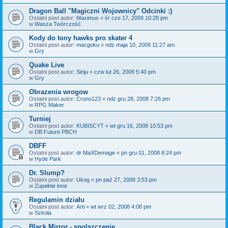
Dragon Ball "Magiczni Wojownicy" Odcinki :)
Ostatni post autor:
Maximus
«
śr cze 17, 2009 10:28 pm
w
Wasza Twórczość
Kody do tony hawks pro skater 4
Ostatni post autor:
macgoku
«
ndz maja 10, 2009 11:27 am
w
Gry
Quake Live
Ostatni post autor:
Sinju
«
czw lut 26, 2009 5:40 pm
w
Gry
Obrazenia wrogow
Ostatni post autor:
Crono123
«
ndz gru 28, 2008 7:26 pm
w
RPG Maker
Turniej
Ostatni post autor:
KUBISCYT
«
wt gru 16, 2008 10:53 pm
w
DB Future PBCH
DBFF
Ostatni post autor:
dr MaXDemage
«
pn gru 01, 2008 8:24 pm
w
Hyde Park
Dr. Slump?
Ostatni post autor:
Ukog
«
pn paź 27, 2008 3:53 pm
w
Zupełnie inne
Regulamin działu
Ostatni post autor:
Arti
«
wt wrz 02, 2008 4:08 pm
w
Szkoła
Black Mirror - spolszczenie