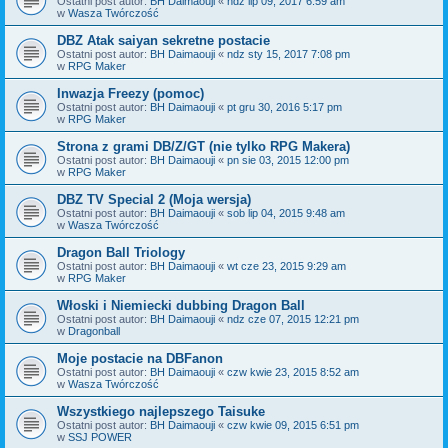
Ostatni post autor:
BH Daimaouji
«
ndz lip 09, 2017 6:59 am
w
Wasza Twórczość
DBZ Atak saiyan sekretne postacie
Ostatni post autor:
BH Daimaouji
«
ndz sty 15, 2017 7:08 pm
w
RPG Maker
Inwazja Freezy (pomoc)
Ostatni post autor:
BH Daimaouji
«
pt gru 30, 2016 5:17 pm
w
RPG Maker
Strona z grami DB/Z/GT (nie tylko RPG Makera)
Ostatni post autor:
BH Daimaouji
«
pn sie 03, 2015 12:00 pm
w
RPG Maker
DBZ TV Special 2 (Moja wersja)
Ostatni post autor:
BH Daimaouji
«
sob lip 04, 2015 9:48 am
w
Wasza Twórczość
Dragon Ball Triology
Ostatni post autor:
BH Daimaouji
«
wt cze 23, 2015 9:29 am
w
RPG Maker
Włoski i Niemiecki dubbing Dragon Ball
Ostatni post autor:
BH Daimaouji
«
ndz cze 07, 2015 12:21 pm
w
Dragonball
Moje postacie na DBFanon
Ostatni post autor:
BH Daimaouji
«
czw kwie 23, 2015 8:52 am
w
Wasza Twórczość
Wszystkiego najlepszego Taisuke
Ostatni post autor:
BH Daimaouji
«
czw kwie 09, 2015 6:51 pm
w
SSJ POWER