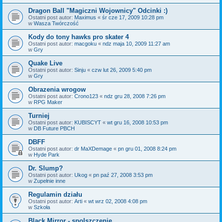
Dragon Ball "Magiczni Wojownicy" Odcinki :)
Ostatni post autor:
Maximus
«
śr cze 17, 2009 10:28 pm
w
Wasza Twórczość
Kody do tony hawks pro skater 4
Ostatni post autor:
macgoku
«
ndz maja 10, 2009 11:27 am
w
Gry
Quake Live
Ostatni post autor:
Sinju
«
czw lut 26, 2009 5:40 pm
w
Gry
Obrazenia wrogow
Ostatni post autor:
Crono123
«
ndz gru 28, 2008 7:26 pm
w
RPG Maker
Turniej
Ostatni post autor:
KUBISCYT
«
wt gru 16, 2008 10:53 pm
w
DB Future PBCH
DBFF
Ostatni post autor:
dr MaXDemage
«
pn gru 01, 2008 8:24 pm
w
Hyde Park
Dr. Slump?
Ostatni post autor:
Ukog
«
pn paź 27, 2008 3:53 pm
w
Zupełnie inne
Regulamin działu
Ostatni post autor:
Arti
«
wt wrz 02, 2008 4:08 pm
w
Szkoła
Black Mirror - spolszczenie