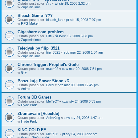
Ostatni post autor:
Arti
«
wt sie 19, 2008 2:32 pm
w
Zupełnie inne
Bleach Game- ???
Ostatni post autor:
bleach_fan
«
pt sie 15, 2008 7:07 pm
w
RPG Maker
Gigeshare.com problem
Ostatni post autor:
Pitti
«
śr kwie 16, 2008 5:08 pm
w
Zupełnie inne
Teledysk by filip_3521
Ostatni post autor:
filip_3521
«
sob mar 22, 2008 1:34 am
w
Zupełnie inne
Chrono Trigger: Prophet's Guile
Ostatni post autor:
mac402
«
czw mar 20, 2008 7:51 pm
w
Gry
Poszukuję Power Stone xD
Ostatni post autor:
Barni
«
ndz mar 09, 2008 12:45 pm
w
Anime
Forum DB Games
Ostatni post autor:
MeTeO*
«
czw sty 24, 2008 6:33 pm
w
Hyde Park
Zbuntowani [Rebelde]
Ostatni post autor:
AnimKing
«
czw sty 24, 2008 1:47 pm
w
Hyde Park
KING COLD FF
Ostatni post autor:
MeTeO*
«
pt sty 04, 2008 6:22 pm
w
Wasza Twórczość