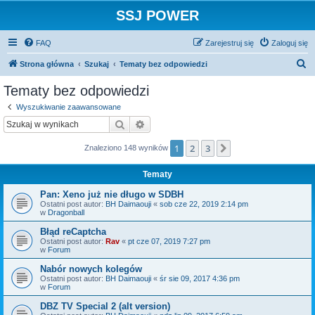
SSJ POWER
FAQ
Zarejestruj się
Zaloguj się
S
Strona główna
Szukaj
Tematy bez odpowiedzi
z
Tematy bez odpowiedzi
u
Wyszukiwanie zaawansowane
k
Szukaj
Wyszukiwanie zaawansowane
a
1
2
3
Następna
Znaleziono 148 wyników
j
Tematy
Pan: Xeno już nie długo w SDBH
Ostatni post autor:
BH Daimaouji
«
sob cze 22, 2019 2:14 pm
w
Dragonball
Błąd reCaptcha
Ostatni post autor:
Rav
«
pt cze 07, 2019 7:27 pm
w
Forum
Nabór nowych kolegów
Ostatni post autor:
BH Daimaouji
«
śr sie 09, 2017 4:36 pm
w
Forum
DBZ TV Special 2 (alt version)