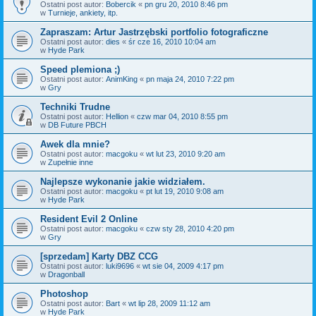
Ostatni post autor:
Bobercik
«
pn gru 20, 2010 8:46 pm
w
Turnieje, ankiety, itp.
Zapraszam: Artur Jastrzębski portfolio fotograficzne
Ostatni post autor:
dies
«
śr cze 16, 2010 10:04 am
w
Hyde Park
Speed plemiona ;)
Ostatni post autor:
AnimKing
«
pn maja 24, 2010 7:22 pm
w
Gry
Techniki Trudne
Ostatni post autor:
Hellion
«
czw mar 04, 2010 8:55 pm
w
DB Future PBCH
Awek dla mnie?
Ostatni post autor:
macgoku
«
wt lut 23, 2010 9:20 am
w
Zupełnie inne
Najlepsze wykonanie jakie widziałem.
Ostatni post autor:
macgoku
«
pt lut 19, 2010 9:08 am
w
Hyde Park
Resident Evil 2 Online
Ostatni post autor:
macgoku
«
czw sty 28, 2010 4:20 pm
w
Gry
[sprzedam] Karty DBZ CCG
Ostatni post autor:
luki9696
«
wt sie 04, 2009 4:17 pm
w
Dragonball
Photoshop
Ostatni post autor:
Bart
«
wt lip 28, 2009 11:12 am
w
Hyde Park