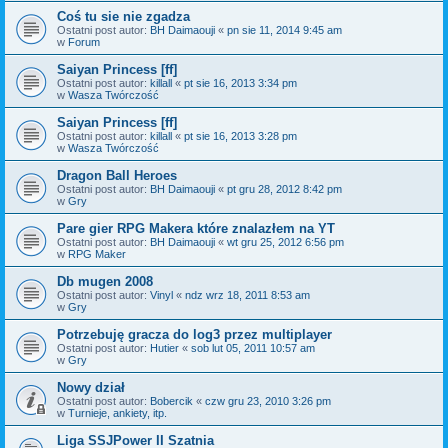
Coś tu sie nie zgadza
Ostatni post autor:
BH Daimaouji
«
pn sie 11, 2014 9:45 am
w
Forum
Saiyan Princess [ff]
Ostatni post autor:
killall
«
pt sie 16, 2013 3:34 pm
w
Wasza Twórczość
Saiyan Princess [ff]
Ostatni post autor:
killall
«
pt sie 16, 2013 3:28 pm
w
Wasza Twórczość
Dragon Ball Heroes
Ostatni post autor:
BH Daimaouji
«
pt gru 28, 2012 8:42 pm
w
Gry
Pare gier RPG Makera które znalazłem na YT
Ostatni post autor:
BH Daimaouji
«
wt gru 25, 2012 6:56 pm
w
RPG Maker
Db mugen 2008
Ostatni post autor:
Vinyl
«
ndz wrz 18, 2011 8:53 am
w
Gry
Potrzebuję gracza do log3 przez multiplayer
Ostatni post autor:
Hutier
«
sob lut 05, 2011 10:57 am
w
Gry
Nowy dział
Ostatni post autor:
Bobercik
«
czw gru 23, 2010 3:26 pm
w
Turnieje, ankiety, itp.
Liga SSJPower II Szatnia