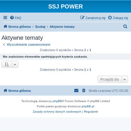
SSJ POWER
FAQ
Zarejestruj się
Zaloguj się
S
Strona główna
Szukaj
Aktywne tematy
z
Aktywne tematy
u
Wyszukiwanie zaawansowane
k
Znaleziono 0 wyników • Strona
1
z
1
a
Nie znaleziono elementów spełniających kryteria szukania.
j
Znaleziono 0 wyników • Strona
1
z
1
Przejdź do
Strona główna
Strefa czasowa
UTC+01:00
Technologię dostarcza
phpBB
® Forum Software © phpBB Limited
Polski pakiet językowy dostarcza
phpBB.pl
Zasady ochrony danych osobowych
|
Regulamin