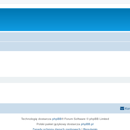
Kon
Technologię dostarcza
phpBB
® Forum Software © phpBB Limited
Polski pakiet językowy dostarcza
phpBB.pl
Zasady ochrony danych osobowych
|
Regulamin