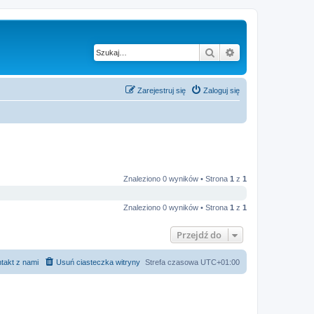
Szukaj
Wyszukiwanie z
Zarejestruj się
Zaloguj się
Znaleziono 0 wyników • Strona
1
z
1
Znaleziono 0 wyników • Strona
1
z
1
Przejdź do
takt z nami
Usuń ciasteczka witryny
Strefa czasowa
UTC+01:00