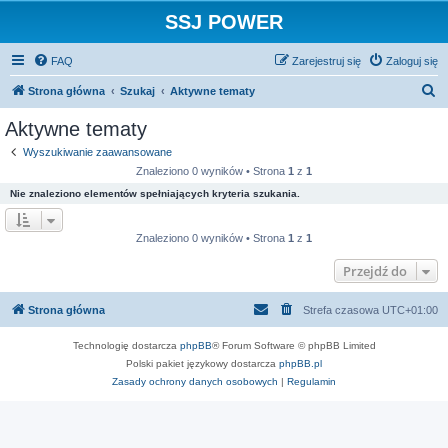
SSJ POWER
FAQ
Zarejestruj się
Zaloguj się
S
Strona główna
Szukaj
Aktywne tematy
z
Aktywne tematy
u
Wyszukiwanie zaawansowane
k
Znaleziono 0 wyników • Strona
1
z
1
a
Nie znaleziono elementów spełniających kryteria szukania.
j
Znaleziono 0 wyników • Strona
1
z
1
Przejdź do
Strona główna
Strefa czasowa
UTC+01:00
Technologię dostarcza
phpBB
® Forum Software © phpBB Limited
Polski pakiet językowy dostarcza
phpBB.pl
Zasady ochrony danych osobowych
|
Regulamin