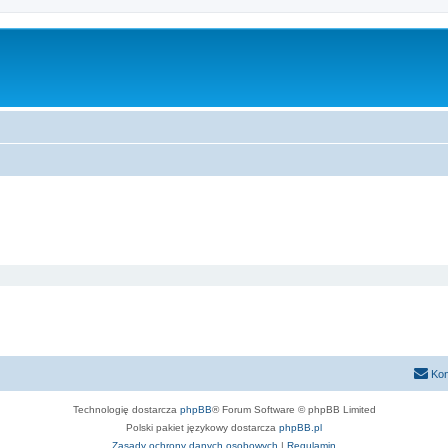
Kon
Technologię dostarcza
phpBB
® Forum Software © phpBB Limited
Polski pakiet językowy dostarcza
phpBB.pl
Zasady ochrony danych osobowych
|
Regulamin