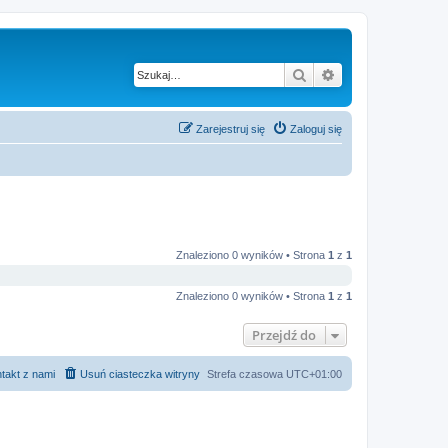
Szukaj
Wyszukiwanie z
Zarejestruj się
Zaloguj się
Znaleziono 0 wyników • Strona
1
z
1
Znaleziono 0 wyników • Strona
1
z
1
Przejdź do
takt z nami
Usuń ciasteczka witryny
Strefa czasowa
UTC+01:00