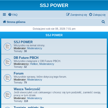
SSJ POWER
FAQ
Zarejestruj się
Zaloguj się
S
Strona główna
z
Dzisiaj jest sob sie 08, 2026 7:01 pm
u
SSJ POWER
k
SSJ POWER
a
Wszystko na temat strony.
Moderator:
Moderatorzy
j
Tematy:
38
DB Future PBCH
Wszystko związane z DB Future PBCH.
Moderatorzy:
Hellion
,
Moderatorzy
Tematy:
32
Forum
Wszystkie sprawy, które dotyczą tego forum.
Moderator:
Moderatorzy
Tematy:
79
Wasza Twórczość
Jeśli stworzyłeś coś ciekawego i chcesz się tym podzielić, zamieść swoją
pracę w tym dziale.
Moderator:
Moderatorzy
Tematy:
118
Turnieje, ankiety, itp.