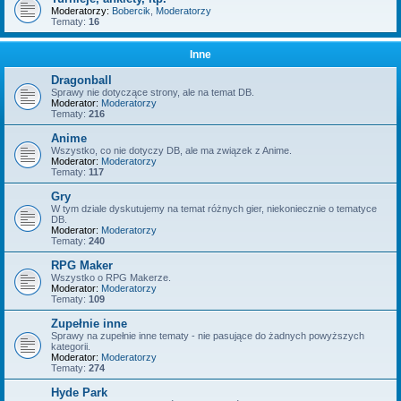
Moderatorzy:
Bobercik
,
Moderatorzy
Tematy:
16
Inne
Dragonball
Sprawy nie dotyczące strony, ale na temat DB.
Moderator:
Moderatorzy
Tematy:
216
Anime
Wszystko, co nie dotyczy DB, ale ma związek z Anime.
Moderator:
Moderatorzy
Tematy:
117
Gry
W tym dziale dyskutujemy na temat różnych gier, niekoniecznie o tematyce
DB.
Moderator:
Moderatorzy
Tematy:
240
RPG Maker
Wszystko o RPG Makerze.
Moderator:
Moderatorzy
Tematy:
109
Zupełnie inne
Sprawy na zupełnie inne tematy - nie pasujące do żadnych powyższych
kategorii.
Moderator:
Moderatorzy
Tematy:
274
Hyde Park