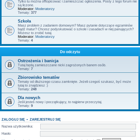
Tylko tu można offtopicować i zamieszczać ogłoszenia. Posty z tego forum nie
są liczone.
Moderator:
Moderatorzy
Tematy:
377
Szkoła
Masz problem z zadaniem domowym? Masz pytanie dotyczące egzaminów
bądź matur? Chcesz podyskutować o szkole i zasadach w niej panujących?
Możesz to zrobić tutaj.
Moderator:
Moderatorzy
Tematy:
4
Do odczytu
Ostrzeżenia i banicja
Tutaj będą zamieszczane nicki zagrożonych banem osób.
Tematy:
7
Zbiorowisko tematów
Tematy od dłuższego czasu zamknięte. Jeżeli czegoś szukasz, być może
tutaj to znajdziesz :)
Tematy:
248
Dla nowych
Jeśli jesteś nowy i początkujący, to najpierw przeczytaj.
Tematy:
9
ZALOGUJ SIĘ
•
ZAREJESTRUJ SIĘ
Nazwa użytkownika:
Hasło: