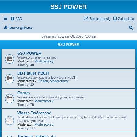
SSJ POWER
FAQ
Zarejestruj się
Zaloguj się
S
Strona główna
z
Dzisiaj jest czw sie 06, 2026 7:56 am
u
SSJ POWER
k
SSJ POWER
a
Wszystko na temat strony.
Moderator:
Moderatorzy
j
Tematy:
38
DB Future PBCH
Wszystko związane z DB Future PBCH.
Moderatorzy:
Hellion
,
Moderatorzy
Tematy:
32
Forum
Wszystkie sprawy, które dotyczą tego forum.
Moderator:
Moderatorzy
Tematy:
79
Wasza Twórczość
Jeśli stworzyłeś coś ciekawego i chcesz się tym podzielić, zamieść swoją
pracę w tym dziale.
Moderator:
Moderatorzy
Tematy:
118
Turnieje, ankiety, itp.