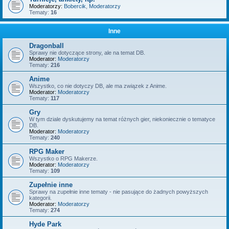
Moderatorzy:
Bobercik
,
Moderatorzy
Tematy:
16
Inne
Dragonball
Sprawy nie dotyczące strony, ale na temat DB.
Moderator:
Moderatorzy
Tematy:
216
Anime
Wszystko, co nie dotyczy DB, ale ma związek z Anime.
Moderator:
Moderatorzy
Tematy:
117
Gry
W tym dziale dyskutujemy na temat różnych gier, niekoniecznie o tematyce
DB.
Moderator:
Moderatorzy
Tematy:
240
RPG Maker
Wszystko o RPG Makerze.
Moderator:
Moderatorzy
Tematy:
109
Zupełnie inne
Sprawy na zupełnie inne tematy - nie pasujące do żadnych powyższych
kategorii.
Moderator:
Moderatorzy
Tematy:
274
Hyde Park