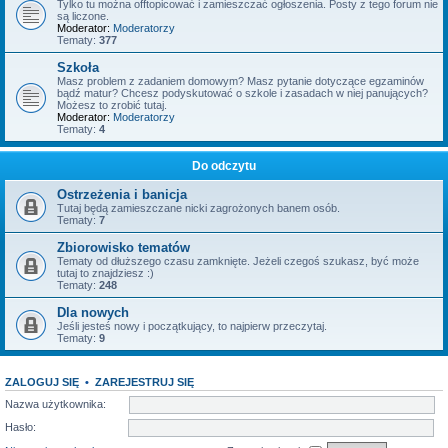
Tylko tu można offtopicować i zamieszczać ogłoszenia. Posty z tego forum nie
są liczone.
Moderator:
Moderatorzy
Tematy:
377
Szkoła
Masz problem z zadaniem domowym? Masz pytanie dotyczące egzaminów
bądź matur? Chcesz podyskutować o szkole i zasadach w niej panujących?
Możesz to zrobić tutaj.
Moderator:
Moderatorzy
Tematy:
4
Do odczytu
Ostrzeżenia i banicja
Tutaj będą zamieszczane nicki zagrożonych banem osób.
Tematy:
7
Zbiorowisko tematów
Tematy od dłuższego czasu zamknięte. Jeżeli czegoś szukasz, być może
tutaj to znajdziesz :)
Tematy:
248
Dla nowych
Jeśli jesteś nowy i początkujący, to najpierw przeczytaj.
Tematy:
9
ZALOGUJ SIĘ
•
ZAREJESTRUJ SIĘ
Nazwa użytkownika:
Hasło: