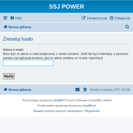
SSJ POWER
FAQ
Zarejestruj się
Zaloguj się
S
Strona główna
z
Zresetuj hasło
u
k
Adres e-mail:
Musi być to adres e-mail skojarzony z twoim kontem. Jeśli nie był zmieniany z poziomu
a
panelu zarządzania kontem, jest to adres podany w czasie rejestracji.
j
Strona główna
Strefa czasowa
UTC+01:00
Technologię dostarcza
phpBB
® Forum Software © phpBB Limited
Polski pakiet językowy dostarcza
phpBB.pl
Zasady ochrony danych osobowych
|
Regulamin