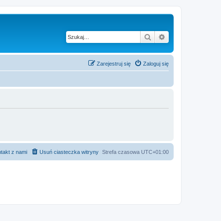
Szukaj
Wyszukiwanie z
Zarejestruj się
Zaloguj się
takt z nami
Usuń ciasteczka witryny
Strefa czasowa
UTC+01:00