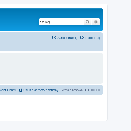
Szukaj
Wyszukiwanie z
Zarejestruj się
Zaloguj się
takt z nami
Usuń ciasteczka witryny
Strefa czasowa
UTC+01:00