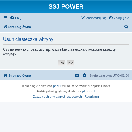
SSJ POWER
FAQ
Zarejestruj się
Zaloguj się
S
Strona główna
z
Usuń ciasteczka witryny
u
k
Czy na pewno chcesz usunąć wszystkie ciasteczka utworzone przez tę
witrynę?
a
j
Strona główna
Strefa czasowa
UTC+01:00
Technologię dostarcza
phpBB
® Forum Software © phpBB Limited
Polski pakiet językowy dostarcza
phpBB.pl
Zasady ochrony danych osobowych
|
Regulamin