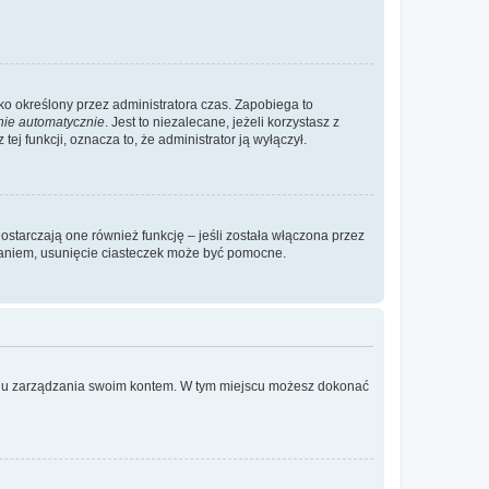
ylko określony przez administratora czas. Zapobiega to
nie automatycznie
. Jest to niezalecane, jeżeli korzystasz z
ej funkcji, oznacza to, że administrator ją wyłączył.
ostarczają one również funkcję – jeśli została włączona przez
waniem, usunięcie ciasteczek może być pomocne.
anelu zarządzania swoim kontem. W tym miejscu możesz dokonać