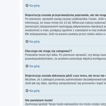
Na górę
Rejestracja została przeprowadzona poprawnie, ale nie mog
Po pierwsze, sprawdź swoją nazwę użytkownika i hasło. Jeśli 
informacja, że masz mniej niż 13 lat. Wówczas należy wykonać i
pierwszym zalogowaniem wymagają aktywowania rejestracji przez
wiadomość e-mail, postępuj zgodnie z zawartymi w niej instru
filtr antyspamowy. Jeśli na pewno podany przez ciebie adres e-
Na górę
Dlaczego nie mogę się zalogować?
Powodów może być kilka. Po pierwsze sprawdź, czy twoja nazwa u
prawdopodobieństwo, że problem powoduje błędna konfiguracja w
Na górę
Rejestracja została dokonana jakiś czas temu, ale teraz ni
Możliwe, że z jakiegoś powodu administrator dezaktywował lub u
Jeśli tak się stało, spróbuj zarejestrować się ponownie i bą
Na górę
Nie pamiętam hasła!
Zachowaj spokój! Twoje hasło wprawdzie nie może zostać odzys