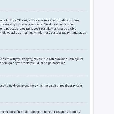
ona funkcja COPPA, a w czasie rejestracji została podana
została aktywowana rejestracja. Niektóre witryny przed
na podczas rejestracji. Jeśli została wysłana do ciebie
rawidłowy adres e-mail lub wiadomość została zatrzymana przez
lem witryny i zapytaj, czy cię nie zablokowano. Istnieje też
wiadom go o tym problemie. Musi on go naprawić.
suwa użytkowników, którzy nic nie pisali przez dłuższy czas.
liknij odnośnik “Nie pamiętam hasła”. Postępuj zgodnie z