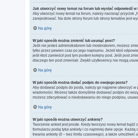
Jak utworzyć nowy temat na forum lub wysłać odpowiedź w
Aby utworzyć nowy temat na forum, należy nacisnąć przycisk 
zarejestrować. Na dole strony forum lub strony tematów jest 
Na górę
W jaki sposób można zmienić lub usunąć post?
Jeśli nie jesteś administratorem lub moderatorem, możesz zmie
tylko przez pewien czas po jego napisaniu. Jeżeli ktoś odpowiedz
jeśli ktoś zamieścił pod tym postem kolejny post. Jeśli post zm
dlaczego ten post zmieniali. Zwykli użytkownicy nie mogą usuw
Na górę
W jaki sposób można dodać podpis do swojego posta?
Aby dodawać podpis do posta, należy go najpierw utworzyć w 
wiadomości. Możesz także domyślnie dodawać podpis do wszyst
możesz zdecydować o niedodawaniu do niego podpisu, usuwaj
Na górę
W jaki sposób można utworzyć ankietę?
Tworzenie ankiet jest proste. Kiedy tworzysz nowy temat bądź z
formularzu podaj tytuł ankiety i co najmniej dwie opcje. Każ
trwania ankiety (0 – bez limitu czasowego), a także umożliwić