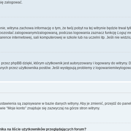
się zalogować.
nie
, witryna zachowa informację o tym, że twój pobyt na tej witrynie będzie trwał t
y pozostać zalogowanym/zalogowaną, podczas logowania zaznacz funkcję
Loguj m
ence internetowej, sali komputerowej w szkole lub na uczelni itp. Jeśli nie widzisz t
przez phpBB dzięki, którym użytkownik jest autoryzowany i logowany do witryny. D
zytanych przez użytkownika postów. Jeśli występują problemy z logowaniem/wylogo
 ustawienia są zapisywane w bazie danych witryny. Aby je zmienić, przejdź do p
ie “Moje konto” znajduje się zazwyczaj na górze stron witryny.
ika na liście użytkowników przeglądających forum?