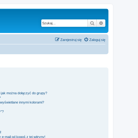
Szukaj
Wyszukiwanie z
Zarejestruj się
Zaloguj się
 i jak można dołączyć do grupy?
?
wyświetlane innymi kolorami?
y”?
!
e-mail od kogoś z tej witryny!