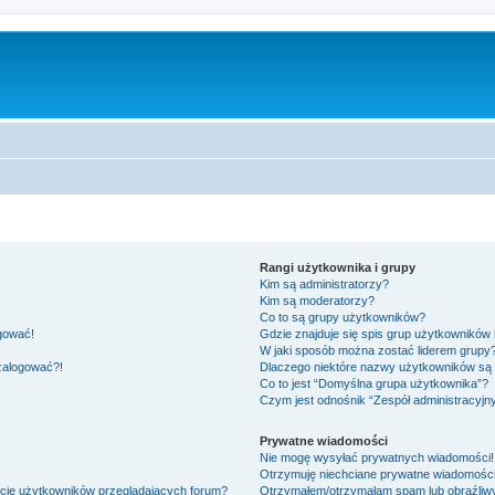
Rangi użytkownika i grupy
Kim są administratorzy?
Kim są moderatorzy?
Co to są grupy użytkowników?
ogować!
Gdzie znajduje się spis grup użytkowników
W jaki sposób można zostać liderem grupy
 zalogować?!
Dlaczego niektóre nazwy użytkowników są 
Co to jest “Domyślna grupa użytkownika”?
Czym jest odnośnik “Zespół administracyjn
Prywatne wiadomości
Nie mogę wysyłać prywatnych wiadomości!
Otrzymuję niechciane prywatne wiadomości
ście użytkowników przeglądających forum?
Otrzymałem/otrzymałam spam lub obraźliwy 