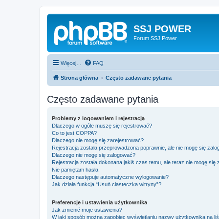
SSJ POWER
Forum SSJ Power
Więcej…
FAQ
Strona główna
Często zadawane pytania
Często zadawane pytania
Problemy z logowaniem i rejestracją
Dlaczego w ogóle muszę się rejestrować?
Co to jest COPPA?
Dlaczego nie mogę się zarejestrować?
Rejestracja została przeprowadzona poprawnie, ale nie mogę się zal
Dlaczego nie mogę się zalogować?
Rejestracja została dokonana jakiś czas temu, ale teraz nie mogę się
Nie pamiętam hasła!
Dlaczego następuje automatyczne wylogowanie?
Jak działa funkcja “Usuń ciasteczka witryny”?
Preferencje i ustawienia użytkownika
Jak zmienić moje ustawienia?
W jaki sposób można zapobiec wyświetlaniu nazwy użytkownika na li