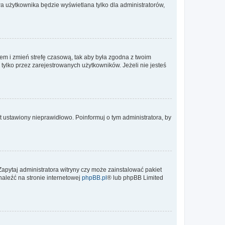
a użytkownika będzie wyświetlana tylko dla administratorów,
ontem i zmień strefę czasową, tak aby była zgodna z twoim
tylko przez zarejestrowanych użytkowników. Jeżeli nie jesteś
t ustawiony nieprawidłowo. Poinformuj o tym administratora, by
Zapytaj administratora witryny czy może zainstalować pakiet
naleźć na stronie internetowej
phpBB.pl
® lub phpBB Limited