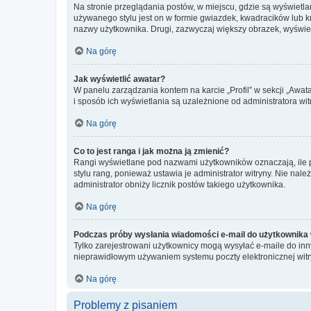
Na stronie przeglądania postów, w miejscu, gdzie są wyświetl
używanego stylu jest on w formie gwiazdek, kwadracików lub kro
nazwy użytkownika. Drugi, zazwyczaj większy obrazek, wyświet
Na górę
Jak wyświetlić awatar?
W panelu zarządzania kontem na karcie „Profil” w sekcji „Awat
i sposób ich wyświetlania są uzależnione od administratora wit
Na górę
Co to jest ranga i jak można ją zmienić?
Rangi wyświetlane pod nazwami użytkowników oznaczają, ile po
stylu rang, ponieważ ustawia je administrator witryny. Nie należ
administrator obniży licznik postów takiego użytkownika.
Na górę
Podczas próby wysłania wiadomości e-mail do użytkownika 
Tylko zarejestrowani użytkownicy mogą wysyłać e-maile do inny
nieprawidłowym używaniem systemu poczty elektronicznej wit
Na górę
Problemy z pisaniem