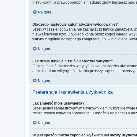
instrukcjami, a prawdopodobnie niedługo znów będziesz móc 
Na górę
Dlaczego następuje automatyczne wylogowanie?
Jeżeli w czasie logowania nie zaznaczysz funkcji
Zapamiętaj m
niewłaściwemu użyciu twojego konta przez kogoś innego. Ab
witryny z ogólnie dostępnego komputera, np. w bibliotece, kawiar
Na górę
Jak działa funkcja “Usuń ciasteczka witryny”?
Funkcja “Usuń ciasteczka witryny” usuwa ciasteczka utworzone 
administratora witryny – śledzenia przeczytanych i nieprzec
Na górę
Preferencje i ustawienia użytkownika
Jak zmienić moje ustawienia?
Jeżeli jesteś zarejestrowanym użytkownikiem, wszystkie twoje
zmian swoich ustawień i preferencji. Odnośnik do panelu o nazw
Na górę
W jaki sposób można zapobiec wyświetlaniu nazwy użytkown