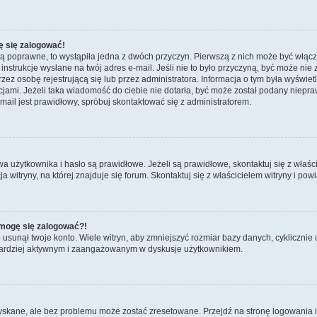
ę się zalogować!
są poprawne, to wystąpiła jedna z dwóch przyczyn. Pierwszą z nich może być włącz
nstrukcje wysłane na twój adres e-mail. Jeśli nie to było przyczyną, być może nie 
 osobę rejestrującą się lub przez administratora. Informacja o tym była wyświetlo
kcjami. Jeżeli taka wiadomość do ciebie nie dotarła, być może został podany niep
mail jest prawidłowy, spróbuj skontaktować się z administratorem.
żytkownika i hasło są prawidłowe. Jeżeli są prawidłowe, skontaktuj się z właścicie
itryny, na której znajduje się forum. Skontaktuj się z właścicielem witryny i po
e mogę się zalogować?!
sunął twoje konto. Wiele witryn, aby zmniejszyć rozmiar bazy danych, cyklicznie u
dź bardziej aktywnym i zaangażowanym w dyskusje użytkownikiem.
kane, ale bez problemu może zostać zresetowane. Przejdź na stronę logowania i k