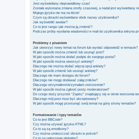
Jest wyświetlany nieprawidłowy czas!
Została wykonana zmiana strefy czasowej, a nadal jest wyświetlany n
Mojego języka nie ma na liście!
Czym są obrazki wyświetlane obok nazwy użytkownika?
Jak wyświetlić awatar?
Co to jest ranga i jak można ją zmienić?
Podczas próby wysłania wiadomości e-mail do użytkownika witryna pr
Problemy z pisaniem
Jak utworzyć nowy temat na forum lub wysłać odpowiedź w temacie?
W jaki sposób można zmienić lub usunąć post?
W jaki sposób można dodać podpis do swojego posta?
W jaki sposób można utworzyć ankietę?
Dlaczego nie można dodać więcej opcji ankiety?
W jaki sposób zmienić lub usunąć ankietę?
Dlaczego nie mam dostępu do forum?
Dlaczego nie mogę dodawać załączników?
Dlaczego otrzymałem/otrzymałam ostrzeżenie?
W jaki sposób można zgłosić posty moderatorowi?
Do czego służy przycisk “Zapisz” znajdujący się w oknie tworzenia t
Dlaczego mój post musi być akceptowany?
W jaki sposób mogę przesunąć swój temat na górę strony tematów?
Formatowanie i typy tematów
Co to jest BBCode?
Czy można używać języka HTML?
Co to są są emotikony?
Czy można umieszczać obrazki w poście?
Co to są ogłoszenia globalne?