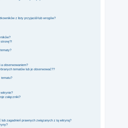
owników z listy przyjaciół lub wrogów?
yników?
stronę?!
 tematy?
ki a obserwowaniem?
ybranych tematów lub je obserwować??
, tematu?
 witrynie?
je załączniki?
 lub zagadnień prawnych związanych z tą witryną?
tryny?