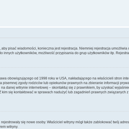
y, aby pisać wiadomości, konieczna jest rejestracja. Niemniej rejestracja umożliwia
do innych użytkowników, możliwość przypisania do grup użytkowników itp. Rejestracj
prawa obowiązującego od 1998 roku w USA, nakładającego na właścicieli stron int
ia pisemnej zgody rodziców lub opiekunów prawnych na zbieranie informacji prywa
na danej witrynie internetowej – skontaktuj się z prawnikiem, by uzyskać wyjaśnieni
 kim się kontaktować w sprawach nadużyć lub zagadnień prawnych związanych z t
ie rejestrowały się nowe osoby. Właściciel witryny mógł także zablokować twój adre
rem witryny.