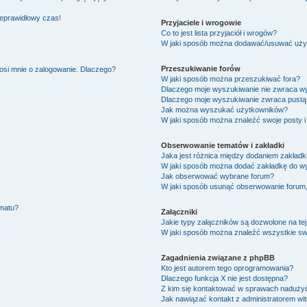
ieprawidłowy czas!
Przyjaciele i wrogowie
Co to jest lista przyjaciół i wrogów?
W jaki sposób można dodawać/usuwać użytk
Przeszukiwanie forów
osi mnie o zalogowanie. Dlaczego?
W jaki sposób można przeszukiwać fora?
Dlaczego moje wyszukiwanie nie zwraca w
Dlaczego moje wyszukiwanie zwraca pustą 
Jak można wyszukać użytkowników?
W jaki sposób można znaleźć swoje posty i
Obserwowanie tematów i zakładki
Jaka jest różnica między dodaniem zakład
W jaki sposób można dodać zakładkę do w
Jak obserwować wybrane forum?
W jaki sposób usunąć obserwowanie forum
ematu?
Załączniki
Jakie typy załączników są dozwolone na tej
W jaki sposób można znaleźć wszystkie swo
Zagadnienia związane z phpBB
Kto jest autorem tego oprogramowania?
Dlaczego funkcja X nie jest dostępna?
Z kim się kontaktować w sprawach nadużyć
Jak nawiązać kontakt z administratorem wi