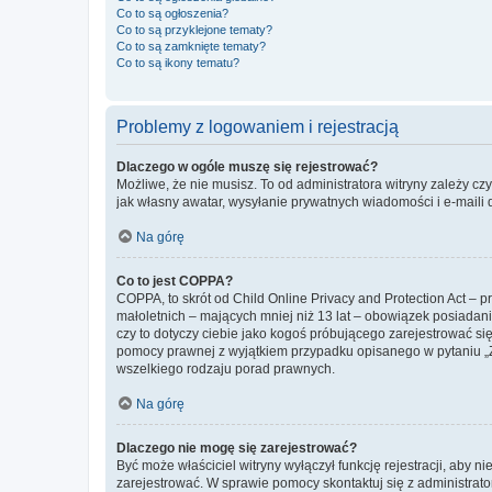
Co to są ogłoszenia?
Co to są przyklejone tematy?
Co to są zamknięte tematy?
Co to są ikony tematu?
Problemy z logowaniem i rejestracją
Dlaczego w ogóle muszę się rejestrować?
Możliwe, że nie musisz. To od administratora witryny zależy cz
jak własny awatar, wysyłanie prywatnych wiadomości i e-maili 
Na górę
Co to jest COPPA?
COPPA, to skrót od Child Online Privacy and Protection Act – 
małoletnich – mających mniej niż 13 lat – obowiązek posiadan
czy to dotyczy ciebie jako kogoś próbującego zarejestrować się 
pomocy prawnej z wyjątkiem przypadku opisanego w pytaniu „Z
wszelkiego rodzaju porad prawnych.
Na górę
Dlaczego nie mogę się zarejestrować?
Być może właściciel witryny wyłączył funkcję rejestracji, aby n
zarejestrować. W sprawie pomocy skontaktuj się z administrato