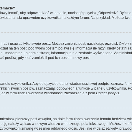
 temacie?
„Nowy temat”, aby odpowiedzieć w temacie, nacisnąć przycisk „Odpowiedz”. Być mo
wyświetlana lista uprawnień użytkownika na każdym forum. Na przykład: Możesz two
niać i usuwać tylko swoje posty. Możesz zmienić post, naciskając przycisk
Zmień
z
iał na ten post, pod twoim postem pojawi się informacja ile razy i kiedy ostatni raz
ienił moderator lub administrator, informacja ta nie zostanie wyświetlona. Administr
ać postów, gdy ktoś zamieścił pod ich postem nowy post.
panelu użytkownika. Aby dołączyć do danej wiadomości swój podpis, zaznacz funk
kich swoich postów, zaznaczając odpowiednią funkcję w panelu użytkownika. Po u
ąc w formularzu tworzenia wiadomości zaznaczenie z pola
Dołącz podpis
.
mieniasz pierwszy post w wątku, na dole formularza tworzenia tematu będziesz widzi
dą opcję należy wpisać w nowym wierszu widocznego pola tekstowego. Możesz określ
 użytkownikom zmianę wcześniej oddanego głosu. Jeśli nie widzisz etykiety, praw