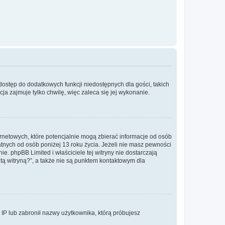
 dostęp do dodatkowych funkcji niedostępnych dla gości, takich
a zajmuje tylko chwilę, więc zaleca się jej wykonanie.
ernetowych, które potencjalnie mogą zbierać informacje od osób
tnych od osób poniżej 13 roku życia. Jeżeli nie masz pewności
e. phpBB Limited i właściciele tej witryny nie dostarczają
ą witryną?”, a także nie są punktem kontaktowym dla
s IP lub zabronił nazwy użytkownika, którą próbujesz