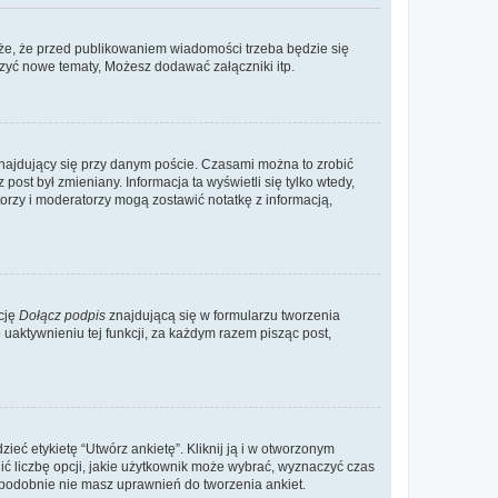
że, że przed publikowaniem wiadomości trzeba będzie się
rzyć nowe tematy, Możesz dodawać załączniki itp.
najdujący się przy danym poście. Czasami można to zrobić
 post był zmieniany. Informacja ta wyświetli się tylko wtedy,
atorzy i moderatorzy mogą zostawić notatkę z informacją,
cję
Dołącz podpis
znajdującą się w formularzu tworzenia
aktywnieniu tej funkcji, za każdym razem pisząc post,
eć etykietę “Utwórz ankietę”. Kliknij ją i w otworzonym
ić liczbę opcji, jakie użytkownik może wybrać, wyznaczyć czas
dopodobnie nie masz uprawnień do tworzenia ankiet.