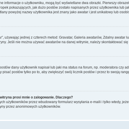
ane informacje o użytkowniku, mogą być wyświetlane dwa obrazki. Pierwszy obrazek
pek pokazujących, jak dużo postów zostało napisanych przez użytkownika lub jaki j
lany powyżej nazwy użytkownika jest znany jako awatar i jest unikatowy lub osobi
ar”, używając jednej z czterech metod: Gravatar, Galeria awatarów, Zdalny awatar 
ryny. Jeśli nie można używać awatarów na danej witrynie, należy skontaktować się 
stów dany użytkownik napisał lub jaki ma status na forum, np. moderatora czy a
y pisać postów tylko po to, aby zwiększyć swój licznik postów i przez to swoją rangę
witryna prosi mnie o zalogowanie. Dlaczego?
ch użytkowników przez wbudowany formularz wysyłania e-maili i tylko wtedy, jeżeli
ryny przez anonimowych użytkowników.