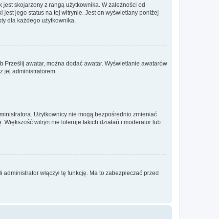
 jest skojarzony z rangą użytkownika. W zależności od
est jego status na tej witrynie. Jest on wyświetlany poniżej
sty dla każdego użytkownika.
lub Prześlij awatar, można dodać awatar. Wyświetlanie awatarów
z jej administratorem.
dministratora. Użytkownicy nie mogą bezpośrednio zmieniać
. Większość witryn nie toleruje takich działań i moderator lub
 administrator włączył tę funkcję. Ma to zabezpieczać przed