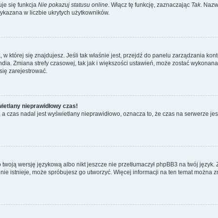
je się funkcja
Nie pokazuj statusu online
. Włącz tę funkcję, zaznaczając
Tak
. Nazw
wykazana w liczbie ukrytych użytkowników.
ta, w której się znajdujesz. Jeśli tak właśnie jest, przejdź do panelu zarządzania k
dia. Zmiana strefy czasowej, tak jak i większości ustawień, może zostać wykonana 
się zarejestrować.
wietlany nieprawidłowy czas!
a czas nadal jest wyświetlany nieprawidłowo, oznacza to, że czas na serwerze jes
 twoją wersję językową albo nikt jeszcze nie przetłumaczył phpBB3 na twój język. 
a nie istnieje, może spróbujesz go utworzyć. Więcej informacji na ten temat można z