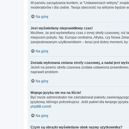
W panelu zarządzania kontem, w “Ustawieniach witryny” znajdu
moderatorów i dla ciebie. Twoja obecność na witrynie będzie 
Na górę
Jest wyświetlany nieprawidłowy czas!
Możliwe, że jest wyświetlany czas z innej strefy czasowej, niż 
miejscem pobytu. Np. Europa centralna, Afryka, czy Nowa Zelan
zarejestrowanym użytkownikiem – teraz jest dobry moment, by 
Na górę
Została wykonana zmiana strefy czasowej, a nadal jest wyś
Jeżeli na pewno strefa czasowa została ustawiona prawidłowo, 
naprawił problem.
Na górę
Mojego języka nie ma na liście!
Być może administrator nie zainstalował pakietu zawierającego
językowy, którego potrzebujesz. Jeśli pakiet dla twojego język
phpBB.com
®
Na górę
Czym są obrazki wyświetlane obok nazwy użytkownika?